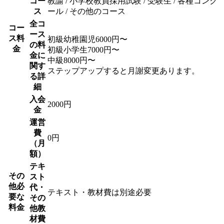
コー
教諭 / 小学校教員採用試験 / 受験生 / 各種コンク
ス
ール / その他のコース
全コ
コー
ース
ス料
初級幼稚園児6000円〜
の料
金
初級小学生7000円〜
金に
中級8000円〜
関す
ステップアップすると月謝変更あります。
る詳
細
入会
2000円
金
運営
費
0円
（月
額）
テキ
その
スト
他必
代・
テキスト・教材費は別途必要
要な
その
料金
他教
材費