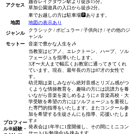
越谷レイクタウン駅より徒歩15分。
アクセス
草加公園遊具の入口から徒歩2分。
車でお越しの方は駐車場🅿️あります。
地図
地図の表示あり
クラシック / ポピュラー / 子供向け / その他のジ
ジャンル
ャンル
モットー
音楽で豊かな人生を🎶
当教室はピアノ、エレクトーン、ハープ、ソル
フェージュを指導いたします。
3才〜大人まで幅広くお教室に通ってきてくれ
ています。現在、最年長の方は87才の女性で
す。
幼児期は楽しみながら絶対音感とリズム感がつ
くような情操教育を、趣味の方には読譜力を養
いながら音楽を楽しめるように♬音楽高校・大
学受験を希望の方にはソルフェージュを重視し
た専門的指導をいたします。またコンクール参
加を希望する生徒さんにも指導、応援いたしま
す♬
プロフィー
発表会は1年半に1度開催し、その間にミニコン
ル
※経験・
サート(お勉強会)を挟みます。