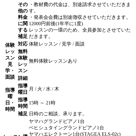
その
・教材費の代金は、別途請求させていただきま
他の
す。
料金
・発表会会費は別途徴収させていただきます。
に関
12000円前後(1年半に1度)
する
レッスンの一環のため、全員参加とさせていた
補足
だきます。
対応
体験レッスン / 見学 / 面談
体験
レッ
無料
スン
体験
無料体験レッスンあり
見
レッ
学・
スン
面談
詳細
指導
月 / 火 / 水 / 木
指導
曜日
曜
指導
日・
15時 ～ 21時
時間
時間
補足
日時のご相談、承ります。
ヤマハグランドピアノ1台
ベヒシュタイングランドピアノ1台
ヤマハエレクトーン1台(STAGEA ELS-02c)