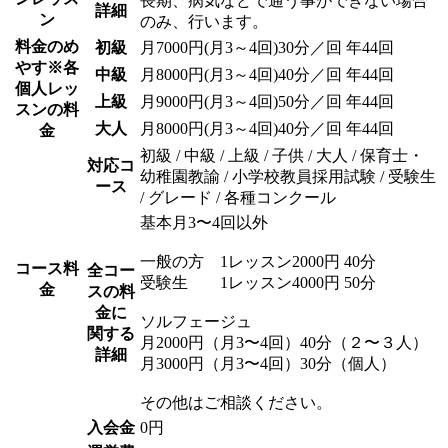
長期、病気などで通う事ができない場合
詳細
ン
のみ、行います。
料金のめ
初級
月7000円(月3～4回)30分／回 年44回
やす
※各
中級
月8000円(月3～4回)40分／回 年44回
個人レッ
上級
月9000円(月3～4回)50分／回 年44回
スンの料
大人
月8000円(月3～4回)40分／回 年44回
金
初級 / 中級 / 上級 / 子供 / 大人 / 保育士・
対応コ
幼稚園教諭 / 小学校教員採用試験 / 受験生
ース
/ グレード / 各種コンクール
基本月3〜4回以外
一般の方 1レッスン2000円 40分
コース料
全コー
受験生 1レッスン4000円 50分
金
スの料
金に
ソルフェージュ
関する
月2000円（月3〜4回）40分（２〜３人）
詳細
月3000円（月3〜4回）30分（個人）
その他はご相談ください。
入会金
0円