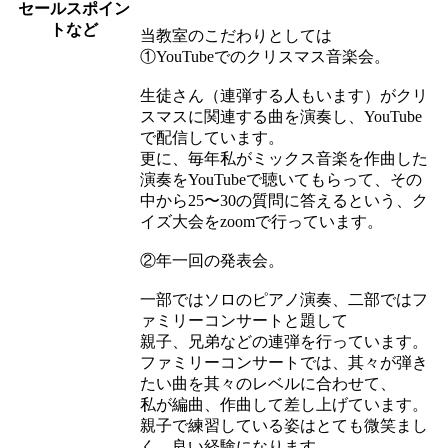
セールスポイン
トなど
当教室のこだわりとしては
①YouTubeでのクリスマス音楽会。
生徒さん（連弾する人もいます）がクリ
スマスに関連する曲を演奏し、YouTube
で配信しています。
更に、毎年私がミックス音楽を作曲した
演奏をYouTubeで聴いてもらって、その
中から25〜30の質問に答えるという、ク
イズ大会をzoomで行っています。
②年一回の発表会。
一部ではソロのピアノ演奏、二部ではフ
ァミリーコンサートと題して
親子、兄弟などの連弾を行っています。
ファミリーコンサートでは、其々が弾き
たい曲を其々のレベルに合わせて、
私が編曲、作曲して差し上げています。
親子で練習している姿はとても微笑まし
く、良い経験になります。