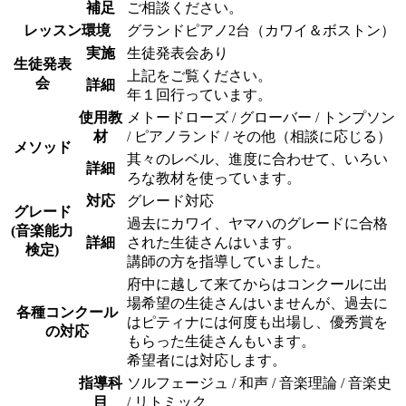
補足
ご相談ください。
レッスン環境
グランドピアノ2台（カワイ＆ボストン）
実施
生徒発表会あり
生徒発表
上記をご覧ください。
会
詳細
年１回行っています。
使用教
メトードローズ / グローバー / トンプソン
材
/ ピアノランド / その他（相談に応じる）
メソッド
其々のレベル、進度に合わせて、いろい
詳細
ろな教材を使っています。
対応
グレード対応
グレード
過去にカワイ、ヤマハのグレードに合格
(音楽能力
詳細
された生徒さんはいます。
検定)
講師の方を指導していました。
府中に越して来てからはコンクールに出
場希望の生徒さんはいませんが、過去に
各種コンクール
はピティナには何度も出場し、優秀賞を
の対応
もらった生徒さんもいます。
希望者には対応します。
指導科
ソルフェージュ / 和声 / 音楽理論 / 音楽史
目
/ リトミック