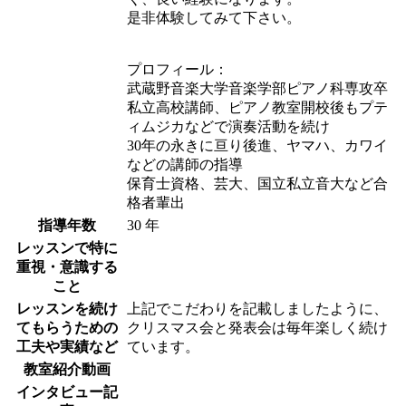
是非体験してみて下さい。
プロフィール：
武蔵野音楽大学音楽学部ピアノ科専攻卒
私立高校講師、ピアノ教室開校後もプテ
ィムジカなどで演奏活動を続け
30年の永きに亘り後進、ヤマハ、カワイ
などの講師の指導
保育士資格、芸大、国立私立音大など合
格者輩出
指導年数
30 年
レッスンで特に
重視・意識する
こと
レッスンを続け
上記でこだわりを記載しましたように、
てもらうための
クリスマス会と発表会は毎年楽しく続け
工夫や実績など
ています。
教室紹介動画
インタビュー記