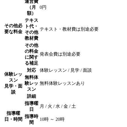
運営費
（月
0円
額）
テキス
その他必
ト代・
テキスト・教材費は別途必要
要な料金
その他
教材費
その他
の料金
発表会費は別途必要
に関す
る補足
対応
体験レッスン / 見学 / 面談
体験レッ
無料体
スン
験レッ
無料体験レッスンあり
見学・面
スン
談
詳細
指導曜
月 / 火 / 水 / 金 / 土
日
指導曜
指導時
日・時間
10時 ～ 20時
間