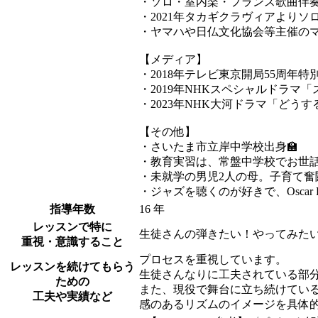
・ソロ・室内楽・フランス歌曲伴
・2021年タカギクラヴィアよりソロC
・ヤマハや日仏文化協会等主催の
【メディア】
・2018年テレビ東京開局55周
・2019年NHKスペシャルドラ
・2023年NHK大河ドラマ「ど
【その他】
・さいたま市立岸中学校出身🏫
・教育実習は、常盤中学校でお世話
・未就学の男児2人の母。子育て奮
・ジャズを聴くのが好きで、Osca
指導年数
16 年
レッスンで特に
生徒さんの弾きたい！やってみた
重視・意識すること
プロセスを重視しています。
レッスンを続けてもらう
生徒さんなりに工夫されている部
ための
また、現役で舞台に立ち続けてい
工夫や実績など
感のあるリズムのイメージを具体