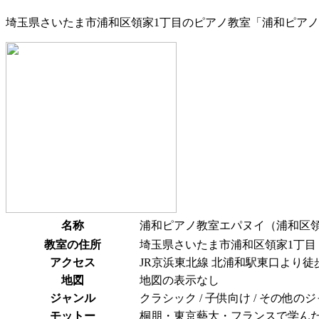
埼玉県さいたま市浦和区領家1丁目のピアノ教室「浦和ピア
名称
浦和ピアノ教室エパヌイ（浦和区
教室の住所
埼玉県さいたま市浦和区領家1丁目
アクセス
JR京浜東北線 北浦和駅東口より
地図
地図の表示なし
ジャンル
クラシック / 子供向け / その他の
モットー
桐朋・東京藝大・フランスで学ん