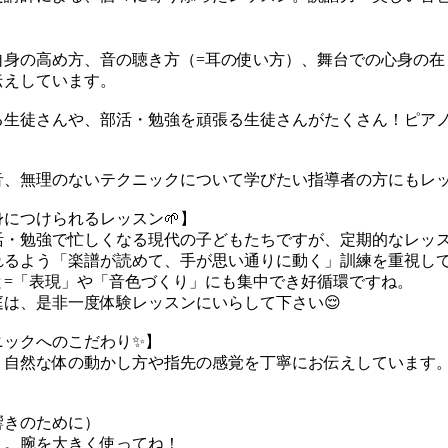
自身の高め方、音の聴き方（=耳の使い方）、舞台での心身の在
伝えしています。
る生徒さんや、部活・勉強を頑張る生徒さんがたくさん！ピア
音、無理のないテクニックについて学びたい指導者の方にもレ
身につけられるレッスン🌱】
活・勉強で忙しくなる現代の子どもたちですが、定期的なレッ
れるよう「楽譜が読めて、手が思い通りに動く」訓練を重視し
と=「表現」や「音色づくり」にも集中でき好循環ですね。
は、是非一度体験レッスンにいらして下さい😌
ックへのこだわり✨️】
、自然な体の動かし方や指先の感覚を丁寧にお伝えしています
響きのために）
う。腕を大きく使ってね！