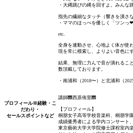
・大縄跳びの縄を回すよ。みんな
指先の繊細なタッチ（響きを潰さ
・ママのほっぺを優しく「ツンっ❤
etc.
全身を連動させ、心地よく体が使
現を常に模索し、よりよい音色に
結果、無理に力んで音が潰れるこ
数頂戴しております。
・南浦和（2018〜）と北浦和（20
講師🎹西原侑里🎹
プロフィール
※経験・こ
【プロフィール】
だわり・
桐朋女子高等学校音楽科、桐朋学
セールスポイントなど
成績優秀者による学内コンサート
東京藝術大学大学院修士課程室内