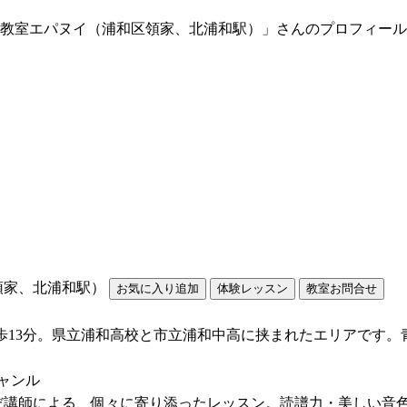
ノ教室エパヌイ（浦和区領家、北浦和駅）」さんのプロフィー
領家、北浦和駅）
徒歩13分。県立浦和高校と市立浦和中高に挟まれたエリアです
ジャンル
だ講師による、個々に寄り添ったレッスン。読譜力・美しい音