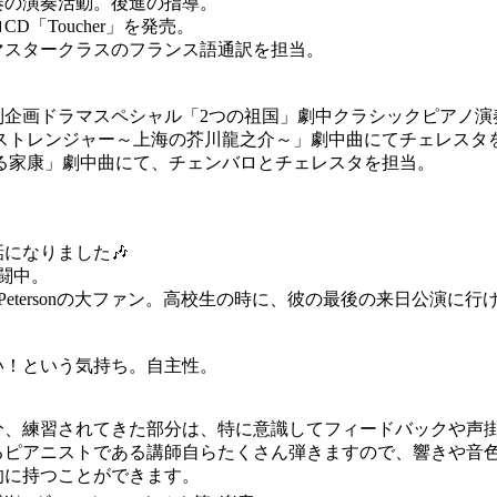
奏の演奏活動。後進の指導。
D「Toucher」を発売。
マスタークラスのフランス語通訳を担当。
年特別企画ドラマスペシャル「2つの祖国」劇中クラシックピアノ
マ「ストレンジャー～上海の芥川龍之介～」劇中曲にてチェレスタ
うする家康」劇中曲にて、チェンバロとチェレスタを担当。
になりました🎶
闘中。
r Petersonの大ファン。高校生の時に、彼の最後の来日公演
い！という気持ち。自主性。
分、練習されてきた部分は、特に意識してフィードバックや声
るピアニストである講師自らたくさん弾きますので、響きや音
的に持つことができます。