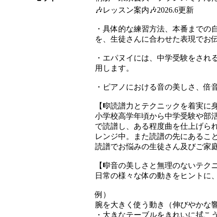
🎶レッスン案内🎶2026.6更新
・具体的な練習方法、本番までの
を、生徒さんに合わせた表現でお
・エパヌイには、中学受験をされ
用します。
・ピアノにおける音の美しさ、倍
【🎼読譜力とテクニックを着実に
小学校高学年頃から中学受験や部
で読譜し、ある程度曲を仕上げら
レンジ中。また読譜の先にあるこ
読譜でお悩みの生徒さん及びご家庭
【🎼音の美しさと無理のないテクニ
日常の様々な体の動きをヒントに
例）
腕を大きく使う動き（伸びやかな
・大きなテーブルをきれいに拭こ