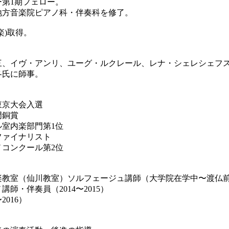
第1期フェロー。
リ地方音楽院ピアノ科・伴奏科を修了。
楽)取得。
三、イヴ・アンリ、ユーグ・ルクレール、レナ・シェレシェフ
各氏に師事。
東京大会入選
門銅賞
ル室内楽部門第1位
ファイナリスト
ノコンクール第2位
楽教室（仙川教室）ソルフェージュ講師（大学院在学中〜渡仏
師・伴奏員（2014〜2015）
016）