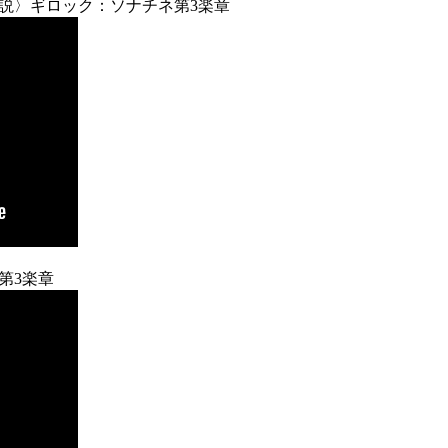
説〉ギロック：ソナチネ第3楽章
第3楽章