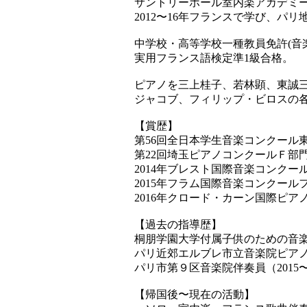
サントリーホール室内楽アカデミー
2012〜16年フランスで学び、パ
中学校・高等学校一種教員免許(音
実用フランス語検定準1級合格。
ピアノを三上桂子、若林顕、東誠
ジャコブ、フィリップ・ビロスの
【賞歴】
第56回全日本学生音楽コンクール
第22回埼玉ピアノコンクールＦ部
2014年ブレスト国際音楽コンクー
2015年フラム国際音楽コンクール
2016年クロード・カーン国際ピア
【過去の指導歴】
桐朋学園大学付属子供のための音
パリ近郊エルブレ市立音楽院ピアノ講
パリ市第９区音楽院伴奏員（2015〜2
【帰国後〜現在の活動】