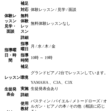
補足
対応
体験レッスン / 見学 / 面談
体験レ
無料
ッスン
体験
無料体験レッスンなし
見学・
レッ
面談
スン
詳細
指導
月 / 水 / 木 / 金
曜日
指導曜
日・時
指導
10時 ～ 19時
間
時間
補足
グランドピアノ2台でレッスンしています。
レッスン環境
YAMAHA 、C3A、C3X
実施
生徒発表会あり
生徒発
表会
詳細
バスティン / バイエル / メトードローズ / オ
使用
ルガン・ピアノの本 / その他（相談に応じ
教材