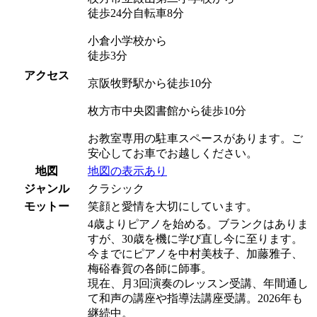
徒歩24分自転車8分
小倉小学校から
徒歩3分
アクセス
京阪牧野駅から徒歩10分
枚方市中央図書館から徒歩10分
お教室専用の駐車スペースがあります。ご
安心してお車でお越しください。
地図
地図の表示あり
ジャンル
クラシック
モットー
笑顔と愛情を大切にしています。
4歳よりピアノを始める。ブランクはありま
すが、30歳を機に学び直し今に至ります。
今までにピアノを中村美枝子、加藤雅子、
梅硲春賀の各師に師事。
現在、月3回演奏のレッスン受講、年間通し
て和声の講座や指導法講座受講。2026年も
継続中。