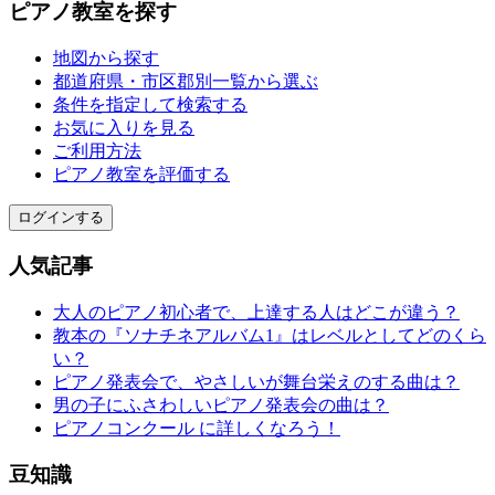
ピアノ教室を探す
地図から探す
都道府県・市区郡別一覧から選ぶ
条件を指定して検索する
お気に入りを見る
ご利用方法
ピアノ教室を評価する
ログインする
人気記事
大人のピアノ初心者で、上達する人はどこが違う？
教本の『ソナチネアルバム1』はレベルとしてどのくら
い？
ピアノ発表会で、やさしいが舞台栄えのする曲は？
男の子にふさわしいピアノ発表会の曲は？
ピアノコンクール に詳しくなろう！
豆知識