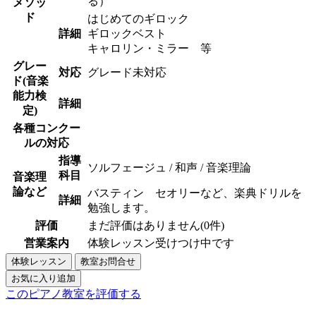
る）
メソッ
ド
はじめてのギロック
詳細
ギロックベスト
キャロリン・ミラー 等
グレー
対応
グレード未対応
ド(音楽
能力検
詳細
定)
各種コンクー
ルの対応
指導
ソルフェージュ / 和声 / 音楽理論
科目
音楽理
論など
バスティン セオリーなど、楽典ドリルを
詳細
勉強します。
評価
まだ評価はありません(0件)
営業案内
体験レッスン受けつけ中です
このピアノ教室を評価する