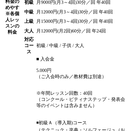
料金の
初級
月9000円(月3～4回)30分／回 年40回
めやす
中級
月12000円(月3～4回)30分／回 年40回
※各個
人レッ
上級
月15000円(月3～4回)30分／回 年40回
スンの
大人
月12000円(月2回)60分／回 年24回
料金
対応
コー
初級 / 中級 / 子供 / 大人
ス
■ 入会金
5.000円
（ご入会時のみ／教材費は別途）
※年間レッスン回数：40回
（コンクール・ピティナステップ・発表会
等のイベントは含みません）
◾️初級Ａ（導入期)コース
（テクニック・楽典・ソルフェージュ（お