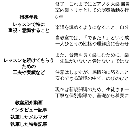
修了。これまでにピアノを大楽 勝美
室内楽トリオとしての演奏活動を行
指導年数
6 年
レッスンで特に
楽譜を読めるようになること、自分
重視・意識すること
当教室では、「できた！」という成
一人ひとりの性格や理解度に合わせ
また、音楽を長く楽しむために、楽
レッスンを続けてもらう
「先生がいないと弾けない」ではな
ための
注意はしますが、感情的に怒ること
工夫や実績など
安心できる環境の中で、のびのびと
現在は新規開講のため、生徒さま一
丁寧な個別指導で、基礎から着実に
教室紹介動画
インタビュー記事
執筆したメルマガ
執筆した特集記事