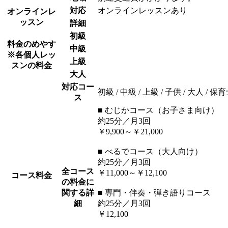
対応
オンラインレッスンあり
オンラインレ
ッスン
詳細
初級
料金のめやす
中級
※各個人レッ
上級
スンの料金
大人
対応コー
初級 / 中級 / 上級 / 子供 / 大人 
ス
■ むじかコース（お子さま向け）
約25分／月3回
￥9,900～￥21,000
■ べるでコース（大人向け）
約25分／月3回
全コース
￥11,000～￥12,100
コース料金
の料金に
関する詳
■ 専門・伴奏・弾き語りコース
細
約25分／月3回
￥12,100