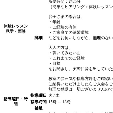
所要時間：約25分
（簡単なヒアリング＋体験レッスン
お子さまの場合は、
・年齢
体験レッスン
・ご経験の有無
見学・面談
・ご家庭での練習環境
詳細
などをお伺いしながら、無理のない
大人の方は、
・弾いてみたい曲
・これまでのご経験
・目標
をお聞きし、実際に音を出していた
教室の雰囲気や指導方針をご確認い
ご納得いただけましたらご入会をご
無理な勧誘は一切ございませんので
指導曜日
火 / 木
指導曜日・時
指導時間
15時 ～ 18時
間
補足