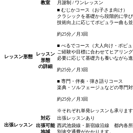
教室
月謝制 / ワンレッスン
■ むじかコース（お子さま向け）
クラシックを基礎から段階的に学び
技術向上に応じてポピュラー曲も並
約25分／月3回
■ べるでコース（大人向け・ポピ
ご経験や目標に合わせてヒアリング
レッスン
レッスン形態
必要に応じて基礎力も養いながら進
形態
の詳細
約25分／月3回
■ 専門・伴奏・弾き語りコース
楽典・ソルフェージュなどの専門対
約25分／月3回
※それぞれ単発レッスンも承ります
対応
出張レッスンあり
出張レッスン
出張可能
西武池袋線・新宿線沿線 都内各所
地域
別途交通費がかかります。