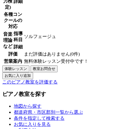
力検
詳細
定)
各種コン
クールの
対応
指導
音楽
ソルフェージュ
科目
理論
など
詳細
評価
まだ評価はありません(0件)
営業案内
無料体験レッスン受付中です！
このピアノ教室を評価する
ピアノ教室を探す
地図から探す
都道府県・市区郡別一覧から選ぶ
条件を指定して検索する
お気に入りを見る