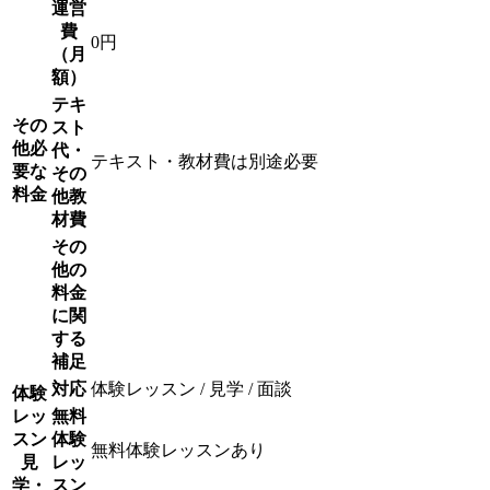
運営
費
0円
（月
額）
テキ
その
スト
他必
代・
テキスト・教材費は別途必要
要な
その
料金
他教
材費
その
他の
料金
に関
する
補足
対応
体験レッスン / 見学 / 面談
体験
レッ
無料
スン
体験
無料体験レッスンあり
見
レッ
学・
スン