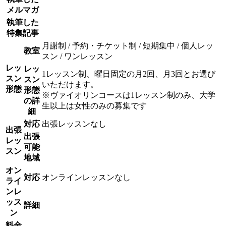
メルマガ
執筆した
特集記事
月謝制 / 予約・チケット制 / 短期集中 / 個人レッ
教室
スン / ワンレッスン
レッ
レッ
1レッスン制、曜日固定の月2回、月3回とお選び
スン
スン
いただけます。
形態
形態
※ヴァイオリンコースは1レッスン制のみ、大学
の詳
生以上は女性のみの募集です
細
対応
出張レッスンなし
出張
出張
レッ
可能
スン
地域
オン
対応
オンラインレッスンなし
ライ
ンレ
ッス
詳細
ン
料金