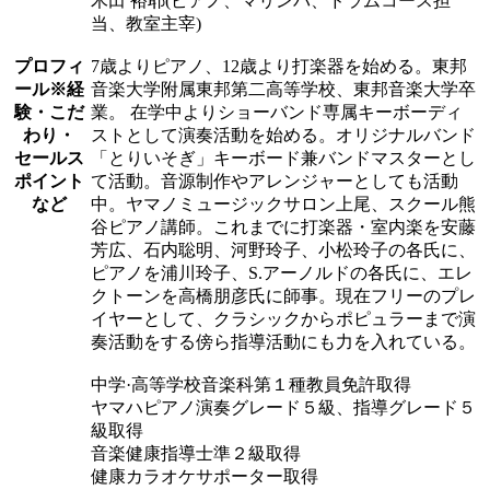
木田 裕耶(ピアノ、マリンバ、ドラムコース担
当、教室主宰)
プロフィ
7歳よりピアノ、12歳より打楽器を始める。東邦
ール
※経
音楽大学附属東邦第二高等学校、東邦音楽大学卒
験・こだ
業。 在学中よりショーバンド専属キーボーディ
わり・
ストとして演奏活動を始める。オリジナルバンド
セールス
「とりいそぎ」キーボード兼バンドマスターとし
ポイント
て活動。音源制作やアレンジャーとしても活動
など
中。ヤマノミュージックサロン上尾、スクール熊
谷ピアノ講師。これまでに打楽器・室内楽を安藤
芳広、石内聡明、河野玲子、小松玲子の各氏に、
ピアノを浦川玲子、S.アーノルドの各氏に、エレ
クトーンを高橋朋彦氏に師事。現在フリーのプレ
イヤーとして、クラシックからポピュラーまで演
奏活動をする傍ら指導活動にも力を入れている。
中学·高等学校音楽科第１種教員免許取得
ヤマハピアノ演奏グレード５級、指導グレード５
級取得
音楽健康指導士準２級取得
健康カラオケサポーター取得