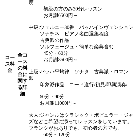
度
初級の方のみ30分レッスン
お月謝6500円～
中級:ツェルニー30番 バッハインヴェンション
ソナチネ ピアノ名曲選集程度
古典派の作品
ソルフェージュ・簡単な楽典含む
45分・60分
全コ
コー
お月謝8500円～
ース
ス料
の料
金
上級:バッハ平均律 ソナタ 古典派・ロマン
金に
派
関す
印象派作品 コード進行/初見/即興演奏/
る詳
細
60分・90分
お月謝11000円～
大人:ジャンルはクラシック・ポピュラー・ジャ
ズなどご希望に添ってレッスンをしています。
ブランクがおありでも、初心者の方でも。
60分～120分