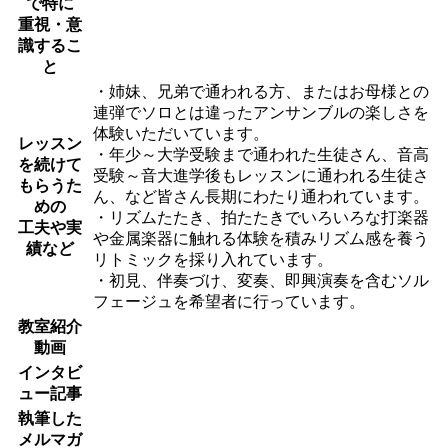
で特に
重視・意
識するこ
と
・姉妹、兄弟で通われる方、またはお母様との
連弾でソロとは違ったアンサンブルの楽しさを
体験いただいています。
レッスン
・年少～大学受験まで通われた生徒さん、音高
を続けて
受験～音大進学後もレッスンに通われる生徒さ
もらうた
ん、など皆さん長期にわたり通われています。
めの
・リズムたたき、拍たたきでいろいろな打楽器
工夫や実
や金属楽器に触れる体験を積みリズム感を養う
績など
リトミックを採り入れています。
・初見、伴奏づけ、変奏、即興演奏を含むソル
フェージュを希望者に行っています。
教室紹介
動画
インタビ
ュー記事
執筆した
メルマガ