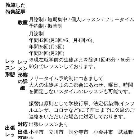
執筆した
特集記事
月謝制 / 短期集中 / 個人レッスン / フリータイム
教室
予約制 / 振替制
月謝制
年間42回(月3回×6、月4回×6)、
年間36回(月3回)
年間24回(月2回)
※現在就学前の生徒さまを除き1回45分・60分・
レッ
レッ
90分でレッスンしております。
スン
スン
形態
形態
フリータイム予約制につきまして
の詳
大人の生徒さまのご都合にあわせ、曜日、時間
細
を固定しないスタイルのレッスンも可能です。
振替は原則として学校行事、法定伝染病(インフ
ルエンザ、コロナなど)にて前日までに欠席のご
連絡をいただいた場合に対応しております。
対応
出張レッスンあり
出張
出張
小平市 立川市 国分寺市 小金井市 武蔵野
レッ
可能
市