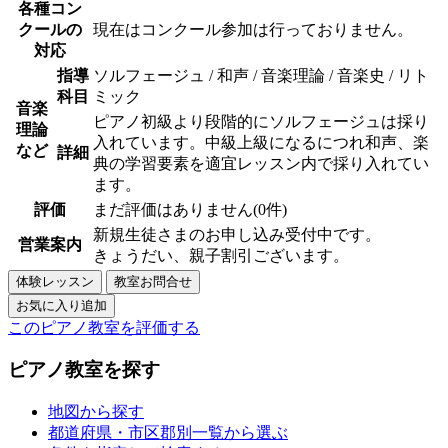
各種コン
クールの
現在はコンクール参加は行っておりません。
対応
指導
ソルフェージュ / 和声 / 音楽理論 / 音楽史 / リト
科目
ミック
音楽
ピアノ初級より段階的にソルフェージュは採り
理論
入れています。中級上級になるにつれ和声、楽
など
詳細
典の学習要素を適宜レッスン内で採り入れてい
ます。
評価
まだ評価はありません(0件)
新規生徒さまのお申し込み受付中です。
営業案内
きょうだい、親子割引ございます。
このピアノ教室を評価する
ピアノ教室を探す
地図から探す
都道府県・市区郡別一覧から選ぶ