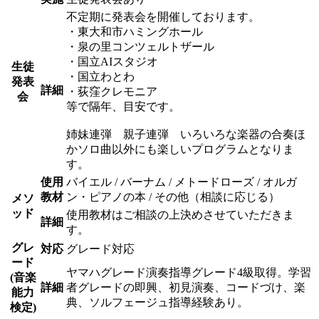
不定期に発表会を開催しております。
・東大和市ハミングホール
・泉の里コンツェルトザール
・国立AIスタジオ
生徒
・国立わとわ
発表
詳細
・荻窪クレモニア
会
等で隔年、目安です。
姉妹連弾 親子連弾 いろいろな楽器の合奏ほ
かソロ曲以外にも楽しいプログラムとなりま
す。
使用
バイエル / バーナム / メトードローズ / オルガ
教材
ン・ピアノの本 / その他（相談に応じる）
メソ
ッド
使用教材はご相談の上決めさせていただきま
詳細
す。
グレ
対応
グレード対応
ード
ヤマハグレード演奏指導グレード4級取得。学習
(音楽
詳細
者グレードの即興、初見演奏、コードづけ、楽
能力
典、ソルフェージュ指導経験あり。
検定)