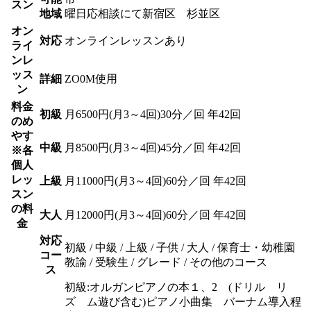
スン
地域
曜日応相談にて新宿区 杉並区
オン
対応
オンラインレッスンあり
ライ
ンレ
ッス
詳細
ZO0M使用
ン
料金
初級
月6500円(月3～4回)30分／回 年42回
のめ
やす
中級
月8500円(月3～4回)45分／回 年42回
※各
個人
レッ
上級
月11000円(月3～4回)60分／回 年42回
スン
の料
大人
月12000円(月3～4回)60分／回 年42回
金
対応
初級 / 中級 / 上級 / 子供 / 大人 / 保育士・幼稚園
コー
教諭 / 受験生 / グレード / その他のコース
ス
初級:オルガンピアノの本１、2 (ドリル リ
ズ ム遊び含む)ピアノ小曲集 バーナム導入程