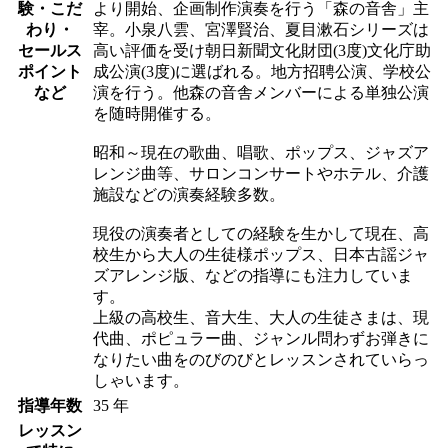
験・こだ
より開始、企画制作演奏を行う「森の音舎」主
わり・
宰。小泉八雲、宮澤賢治、夏目漱石シリーズは
セールス
高い評価を受け朝日新聞文化財団(3度)文化庁助
ポイント
成公演(3度)に選ばれる。地方招聘公演、学校公
など
演を行う。他森の音舎メンバーによる単独公演
を随時開催する。
昭和～現在の歌曲、唱歌、ポップス、ジャズア
レンジ曲等、サロンコンサートやホテル、介護
施設などの演奏経験多数。
現役の演奏者としての経験を生かして現在、高
校生から大人の生徒様ポップス、日本古謡ジャ
ズアレンジ版、などの指導にも注力していま
す。
上級の高校生、音大生、大人の生徒さまは、現
代曲、ポピュラー曲、ジャンル問わずお弾きに
なりたい曲をのびのびとレッスンされていらっ
しゃいます。
指導年数
35 年
レッスン