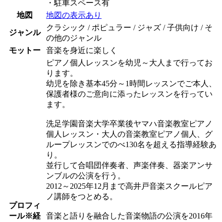
・駐車スペース有
地図
地図の表示あり
クラシック / ポピュラー / ジャズ / 子供向け / そ
ジャンル
の他のジャンル
モットー
音楽を身近に楽しく
ピアノ個人レッスンを幼児～大人まで行ってお
ります。
幼児を除き基本45分～1時間レッスンでご本人、
保護者様のご意向に添ったレッスンを行ってい
ます。
洗足学園音楽大学卒業後ヤマハ音楽教室ピアノ
個人レッスン・大人の音楽教室ピアノ個人、グ
ループレッスンでのべ130名を超える指導経験あ
り。
並行して合唱団伴奏者、声楽伴奏、器楽アンサ
ンブルの公演を行う。
2012～2025年12月まで高井戸音楽スクールピア
ノ講師をつとめる。
プロフィ
ール
※経
音楽と語りを融合した音楽物語の公演を2016年