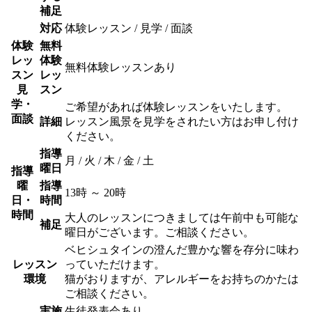
補足
対応
体験レッスン / 見学 / 面談
体験
無料
レッ
体験
無料体験レッスンあり
スン
レッ
見
スン
学・
ご希望があれば体験レッスンをいたします。
面談
詳細
レッスン風景を見学をされたい方はお申し付け
ください。
指導
月 / 火 / 木 / 金 / 土
曜日
指導
曜
指導
13時 ～ 20時
日・
時間
時間
大人のレッスンにつきましては午前中も可能な
補足
曜日がございます。ご相談ください。
ベヒシュタインの澄んだ豊かな響を存分に味わ
レッスン
っていただけます。
環境
猫がおりますが、アレルギーをお持ちのかたは
ご相談ください。
実施
生徒発表会あり