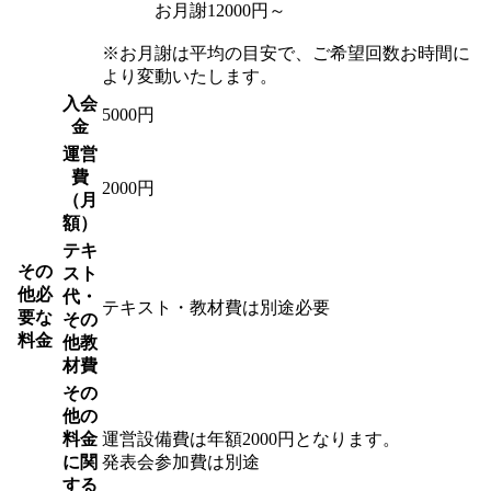
お月謝12000円～
※お月謝は平均の目安で、ご希望回数お時間に
より変動いたします。
入会
5000円
金
運営
費
2000円
（月
額）
テキ
その
スト
他必
代・
テキスト・教材費は別途必要
要な
その
料金
他教
材費
その
他の
料金
運営設備費は年額2000円となります。
に関
発表会参加費は別途
する