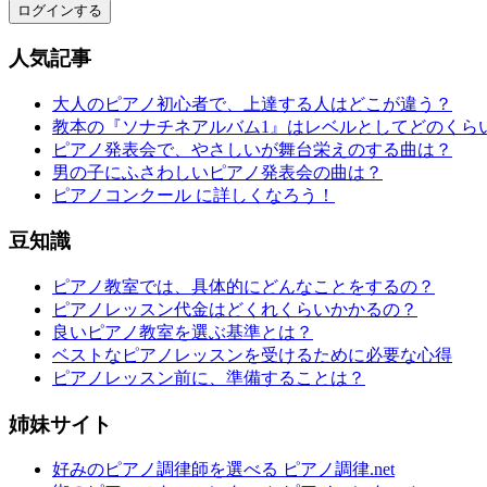
ログインする
人気記事
大人のピアノ初心者で、上達する人はどこが違う？
教本の『ソナチネアルバム1』はレベルとしてどのくら
ピアノ発表会で、やさしいが舞台栄えのする曲は？
男の子にふさわしいピアノ発表会の曲は？
ピアノコンクール に詳しくなろう！
豆知識
ピアノ教室では、具体的にどんなことをするの？
ピアノレッスン代金はどくれくらいかかるの？
良いピアノ教室を選ぶ基準とは？
ベストなピアノレッスンを受けるために必要な心得
ピアノレッスン前に、準備することは？
姉妹サイト
好みのピアノ調律師を選べる ピアノ調律.net