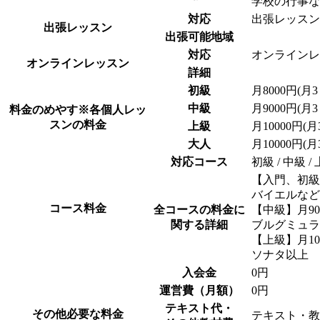
学校の行事な
対応
出張レッスン
出張レッスン
出張可能地域
対応
オンラインレ
オンラインレッスン
詳細
初級
月8000円(月
中級
月9000円(月
料金のめやす
※各個人レッ
スンの料金
上級
月10000円(
大人
月10000円(
対応コース
初級 / 中級 /
【入門、初級】
バイエルなど
コース料金
全コースの料金に
【中級】月90
関する詳細
ブルグミュラ
【上級】月10
ソナタ以上
入会金
0円
運営費（月額）
0円
テキスト代・
その他必要な料金
テキスト・教