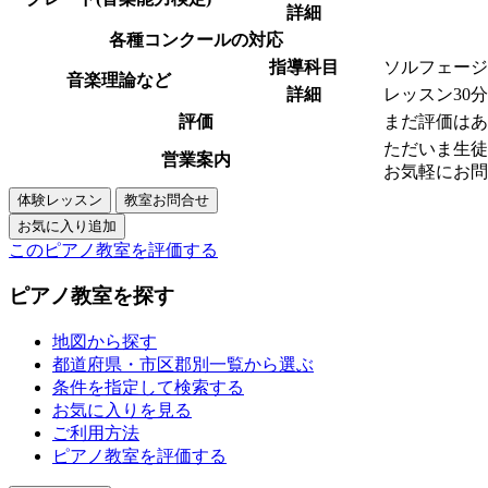
詳細
各種コンクールの対応
指導科目
ソルフェージ
音楽理論など
詳細
レッスン30
評価
まだ評価はあ
ただいま生徒
営業案内
お気軽にお問
このピアノ教室を評価する
ピアノ教室を探す
地図から探す
都道府県・市区郡別一覧から選ぶ
条件を指定して検索する
お気に入りを見る
ご利用方法
ピアノ教室を評価する