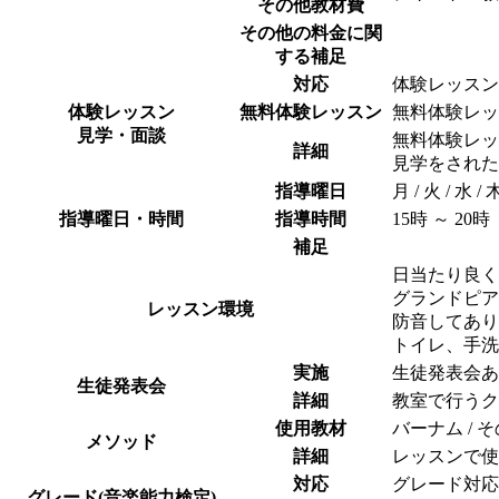
その他教材費
その他の料金に関
する補足
対応
体験レッスン /
体験レッスン
無料体験レッスン
無料体験レッ
見学・面談
無料体験レッ
詳細
見学をされた
指導曜日
月 / 火 / 水 / 
指導曜日・時間
指導時間
15時 ～ 20時
補足
日当たり良く
グランドピア
レッスン環境
防音してあり
トイレ、手洗
実施
生徒発表会あ
生徒発表会
詳細
教室で行うク
使用教材
バーナム /
メソッド
詳細
レッスンで使
対応
グレード対応
グレード(音楽能力検定)