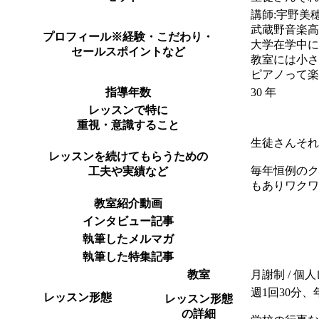
講師:宇野美
武蔵野音楽高
プロフィール
※経験・こだわり・
大学在学中に
セールスポイントなど
教室には小さ
ピアノって楽
指導年数
30 年
レッスンで特に
重視・意識すること
生徒さんそれ
レッスンを続けてもらうための
毎年恒例のク
工夫や実績など
もありワクワ
教室紹介動画
インタビュー記事
執筆したメルマガ
執筆した特集記事
教室
月謝制 / 個人
週1回30分、
レッスン形態
レッスン形態
の詳細