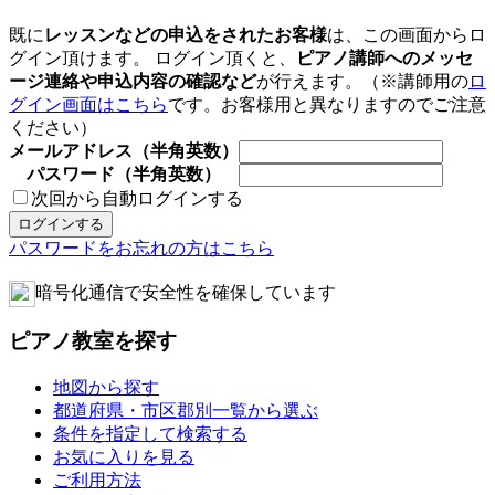
既に
レッスンなどの申込をされたお客様
は、この画面からロ
グイン頂けます。 ログイン頂くと、
ピアノ講師へのメッセ
ージ連絡や申込内容の確認など
が行えます。（※講師用の
ロ
グイン画面はこちら
です。お客様用と異なりますのでご注意
ください）
メールアドレス（半角英数）
パスワード（半角英数）
次回から自動ログインする
パスワードをお忘れの方はこちら
暗号化通信で安全性を確保しています
ピアノ教室を探す
地図から探す
都道府県・市区郡別一覧から選ぶ
条件を指定して検索する
お気に入りを見る
ご利用方法