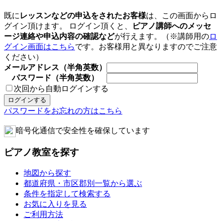
既に
レッスンなどの申込をされたお客様
は、この画面からロ
グイン頂けます。 ログイン頂くと、
ピアノ講師へのメッセ
ージ連絡や申込内容の確認など
が行えます。（※講師用の
ロ
グイン画面はこちら
です。お客様用と異なりますのでご注意
ください）
メールアドレス（半角英数）
パスワード（半角英数）
次回から自動ログインする
パスワードをお忘れの方はこちら
暗号化通信で安全性を確保しています
ピアノ教室を探す
地図から探す
都道府県・市区郡別一覧から選ぶ
条件を指定して検索する
お気に入りを見る
ご利用方法