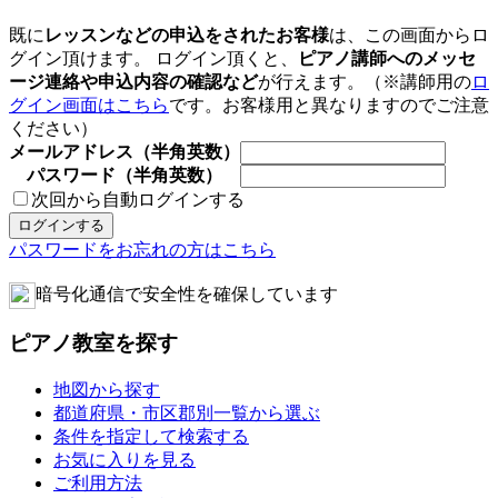
既に
レッスンなどの申込をされたお客様
は、この画面からロ
グイン頂けます。 ログイン頂くと、
ピアノ講師へのメッセ
ージ連絡や申込内容の確認など
が行えます。（※講師用の
ロ
グイン画面はこちら
です。お客様用と異なりますのでご注意
ください）
メールアドレス（半角英数）
パスワード（半角英数）
次回から自動ログインする
パスワードをお忘れの方はこちら
暗号化通信で安全性を確保しています
ピアノ教室を探す
地図から探す
都道府県・市区郡別一覧から選ぶ
条件を指定して検索する
お気に入りを見る
ご利用方法