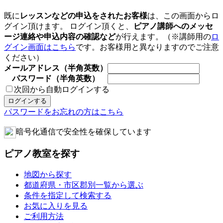
既に
レッスンなどの申込をされたお客様
は、この画面からロ
グイン頂けます。 ログイン頂くと、
ピアノ講師へのメッセ
ージ連絡や申込内容の確認など
が行えます。（※講師用の
ロ
グイン画面はこちら
です。お客様用と異なりますのでご注意
ください）
メールアドレス（半角英数）
パスワード（半角英数）
次回から自動ログインする
パスワードをお忘れの方はこちら
暗号化通信で安全性を確保しています
ピアノ教室を探す
地図から探す
都道府県・市区郡別一覧から選ぶ
条件を指定して検索する
お気に入りを見る
ご利用方法