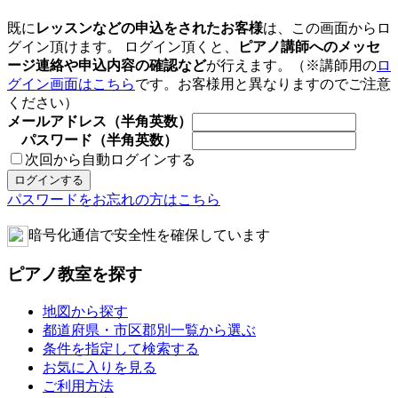
既に
レッスンなどの申込をされたお客様
は、この画面からロ
グイン頂けます。 ログイン頂くと、
ピアノ講師へのメッセ
ージ連絡や申込内容の確認など
が行えます。（※講師用の
ロ
グイン画面はこちら
です。お客様用と異なりますのでご注意
ください）
メールアドレス（半角英数）
パスワード（半角英数）
次回から自動ログインする
パスワードをお忘れの方はこちら
暗号化通信で安全性を確保しています
ピアノ教室を探す
地図から探す
都道府県・市区郡別一覧から選ぶ
条件を指定して検索する
お気に入りを見る
ご利用方法