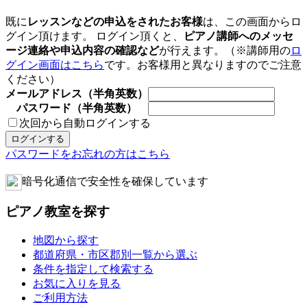
既に
レッスンなどの申込をされたお客様
は、この画面からロ
グイン頂けます。 ログイン頂くと、
ピアノ講師へのメッセ
ージ連絡や申込内容の確認など
が行えます。（※講師用の
ロ
グイン画面はこちら
です。お客様用と異なりますのでご注意
ください）
メールアドレス（半角英数）
パスワード（半角英数）
次回から自動ログインする
パスワードをお忘れの方はこちら
暗号化通信で安全性を確保しています
ピアノ教室を探す
地図から探す
都道府県・市区郡別一覧から選ぶ
条件を指定して検索する
お気に入りを見る
ご利用方法