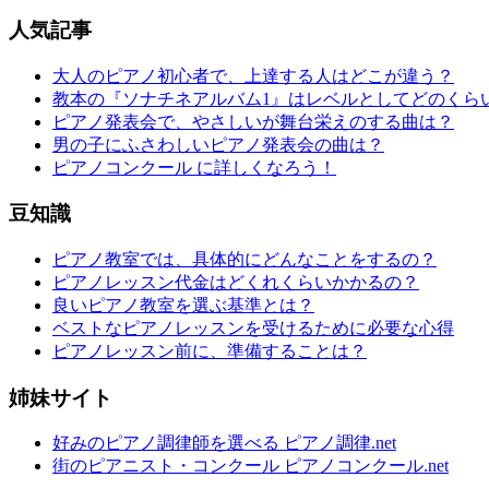
人気記事
大人のピアノ初心者で、上達する人はどこが違う？
教本の『ソナチネアルバム1』はレベルとしてどのくら
ピアノ発表会で、やさしいが舞台栄えのする曲は？
男の子にふさわしいピアノ発表会の曲は？
ピアノコンクール に詳しくなろう！
豆知識
ピアノ教室では、具体的にどんなことをするの？
ピアノレッスン代金はどくれくらいかかるの？
良いピアノ教室を選ぶ基準とは？
ベストなピアノレッスンを受けるために必要な心得
ピアノレッスン前に、準備することは？
姉妹サイト
好みのピアノ調律師を選べる ピアノ調律.net
街のピアニスト・コンクール ピアノコンクール.net