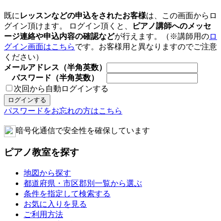
既に
レッスンなどの申込をされたお客様
は、この画面からロ
グイン頂けます。 ログイン頂くと、
ピアノ講師へのメッセ
ージ連絡や申込内容の確認など
が行えます。（※講師用の
ロ
グイン画面はこちら
です。お客様用と異なりますのでご注意
ください）
メールアドレス（半角英数）
パスワード（半角英数）
次回から自動ログインする
パスワードをお忘れの方はこちら
暗号化通信で安全性を確保しています
ピアノ教室を探す
地図から探す
都道府県・市区郡別一覧から選ぶ
条件を指定して検索する
お気に入りを見る
ご利用方法