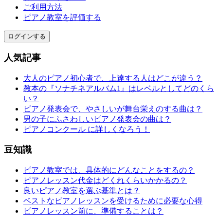
ご利用方法
ピアノ教室を評価する
ログインする
人気記事
大人のピアノ初心者で、上達する人はどこが違う？
教本の『ソナチネアルバム1』はレベルとしてどのくら
い？
ピアノ発表会で、やさしいが舞台栄えのする曲は？
男の子にふさわしいピアノ発表会の曲は？
ピアノコンクール に詳しくなろう！
豆知識
ピアノ教室では、具体的にどんなことをするの？
ピアノレッスン代金はどくれくらいかかるの？
良いピアノ教室を選ぶ基準とは？
ベストなピアノレッスンを受けるために必要な心得
ピアノレッスン前に、準備することは？