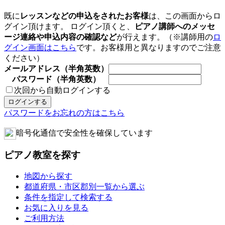
既に
レッスンなどの申込をされたお客様
は、この画面からロ
グイン頂けます。 ログイン頂くと、
ピアノ講師へのメッセ
ージ連絡や申込内容の確認など
が行えます。（※講師用の
ロ
グイン画面はこちら
です。お客様用と異なりますのでご注意
ください）
メールアドレス（半角英数）
パスワード（半角英数）
次回から自動ログインする
パスワードをお忘れの方はこちら
暗号化通信で安全性を確保しています
ピアノ教室を探す
地図から探す
都道府県・市区郡別一覧から選ぶ
条件を指定して検索する
お気に入りを見る
ご利用方法