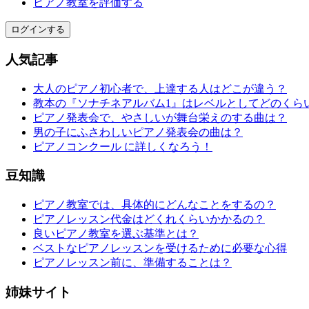
ピアノ教室を評価する
ログインする
人気記事
大人のピアノ初心者で、上達する人はどこが違う？
教本の『ソナチネアルバム1』はレベルとしてどのくら
ピアノ発表会で、やさしいが舞台栄えのする曲は？
男の子にふさわしいピアノ発表会の曲は？
ピアノコンクール に詳しくなろう！
豆知識
ピアノ教室では、具体的にどんなことをするの？
ピアノレッスン代金はどくれくらいかかるの？
良いピアノ教室を選ぶ基準とは？
ベストなピアノレッスンを受けるために必要な心得
ピアノレッスン前に、準備することは？
姉妹サイト