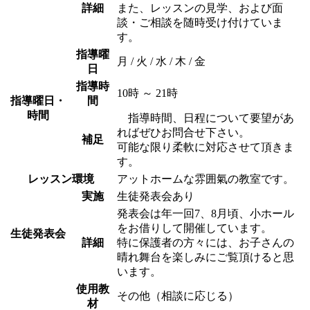
詳細
また、レッスンの見学、および面
談・ご相談を随時受け付けていま
す。
指導曜
月 / 火 / 水 / 木 / 金
日
指導時
10時 ～ 21時
指導曜日・
間
時間
指導時間、日程について要望があ
ればぜひお問合せ下さい。
補足
可能な限り柔軟に対応させて頂きま
す。
レッスン環境
アットホームな雰囲氣の教室です。
実施
生徒発表会あり
発表会は年一回7、8月頃、小ホール
をお借りして開催しています。
生徒発表会
詳細
特に保護者の方々には、お子さんの
晴れ舞台を楽しみにご覧頂けると思
います。
使用教
その他（相談に応じる）
材