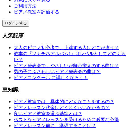
ご利用方法
ピアノ教室を評価する
ログインする
人気記事
大人のピアノ初心者で、上達する人はどこが違う？
教本の『ソナチネアルバム1』はレベルとしてどのくら
い？
ピアノ発表会で、やさしいが舞台栄えのする曲は？
男の子にふさわしいピアノ発表会の曲は？
ピアノコンクール に詳しくなろう！
豆知識
ピアノ教室では、具体的にどんなことをするの？
ピアノレッスン代金はどくれくらいかかるの？
良いピアノ教室を選ぶ基準とは？
ベストなピアノレッスンを受けるために必要な心得
ピアノレッスン前に、準備することは？