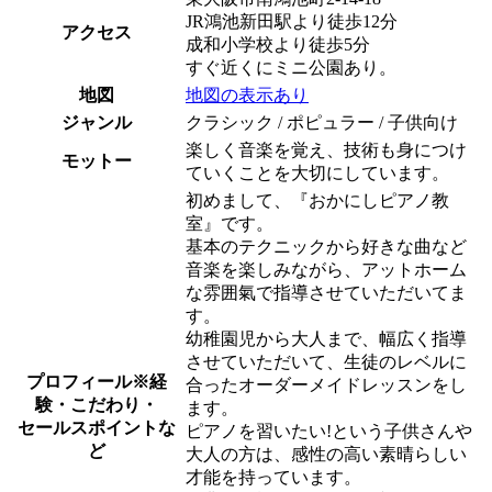
JR鴻池新田駅より徒歩12分
アクセス
成和小学校より徒歩5分
すぐ近くにミニ公園あり。
地図
地図の表示あり
ジャンル
クラシック / ポピュラー / 子供向け
楽しく音楽を覚え、技術も身につけ
モットー
ていくことを大切にしています。
初めまして、『おかにしピアノ教
室』です。
基本のテクニックから好きな曲など
音楽を楽しみながら、アットホーム
な雰囲氣で指導させていただいてま
す。
幼稚園児から大人まで、幅広く指導
させていただいて、生徒のレベルに
プロフィール
※経
合ったオーダーメイドレッスンをし
験・こだわり・
ます。
セールスポイントな
ピアノを習いたい!という子供さんや
ど
大人の方は、感性の高い素晴らしい
才能を持っています。