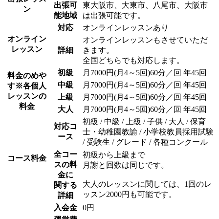
出張可
東大阪市、大東市、八尾市、大阪市
ン
能地域
は出張可能です。
対応
オンラインレッスンあり
オンライン
オンラインレッスンもさせていただ
レッスン
詳細
きます。
全国どちらでも対応します。
初級
月7000円(月4～5回)60分／回 年45回
料金のめや
中級
月7000円(月4～5回)60分／回 年45回
す
※各個人
レッスンの
上級
月7000円(月4～5回)60分／回 年45回
料金
大人
月7000円(月4～5回)60分／回 年45回
初級 / 中級 / 上級 / 子供 / 大人 / 保育
対応コ
士・幼稚園教諭 / 小学校教員採用試験
ース
/ 受験生 / グレード / 各種コンクール
全コー
初級から上級まで
コース料金
スの料
月謝と回数は同じです。
金に
大人のレッスンに関しては、1回のレ
関する
ッスン2000円も可能です。
詳細
入会金
0円