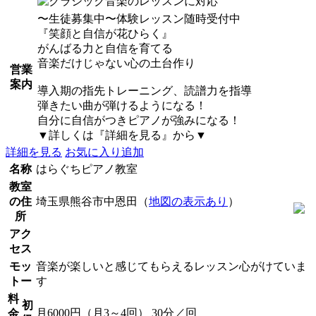
〜生徒募集中〜体験レッスン随時受付中
『笑顔と自信が花ひらく』
がんばる力と自信を育てる
音楽だけじゃない心の土台作り
営業
案内
導入期の指先トレーニング、読譜力を指導
弾きたい曲が弾けるようになる！
自分に自信がつきピアノが強みになる！
▼詳しくは『詳細を見る』から▼
詳細を見る
お気に入り追加
名称
はらぐちピアノ教室
教室
の住
埼玉県熊谷市中恩田（
地図の表示あり
）
所
アク
セス
モッ
音楽が楽しいと感じてもらえるレッスン心がけていま
トー
す
料
初
月6000円（月3～4回） 30分／回
金