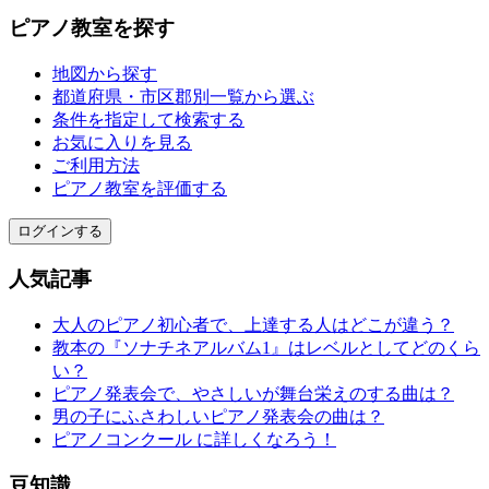
ピアノ教室を探す
地図から探す
都道府県・市区郡別一覧から選ぶ
条件を指定して検索する
お気に入りを見る
ご利用方法
ピアノ教室を評価する
ログインする
人気記事
大人のピアノ初心者で、上達する人はどこが違う？
教本の『ソナチネアルバム1』はレベルとしてどのくら
い？
ピアノ発表会で、やさしいが舞台栄えのする曲は？
男の子にふさわしいピアノ発表会の曲は？
ピアノコンクール に詳しくなろう！
豆知識