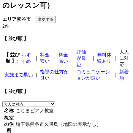
のレッスン可）
エリア
熊谷市
2件
【 並び順 】
評価
大人
【 並び
おす
料金
料金
無料体
｜
｜
｜
が良
｜
｜
に対
順 】:
すめ
安い
高い
験あり
い
応
指導の仕方が
コミュニケーシ
新着
実施まで早い
｜
｜
｜
良い
ョンが良い
順
【 並び順 】
名称
こじまピアノ教室
教室
の住
埼玉県熊谷市久保島（地図の表示なし）
所