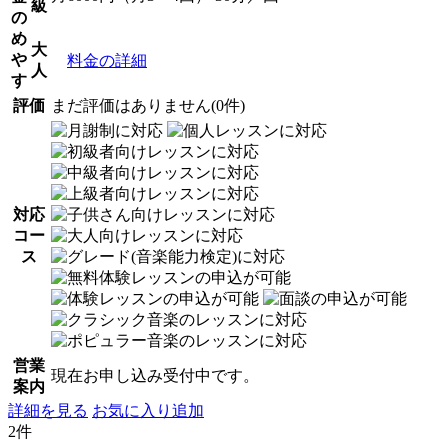
級
の
め
大
や
料金の詳細
人
す
評価
まだ評価はありません(0件)
対応
コー
ス
営業
現在お申し込み受付中です。
案内
詳細を見る
お気に入り追加
2件