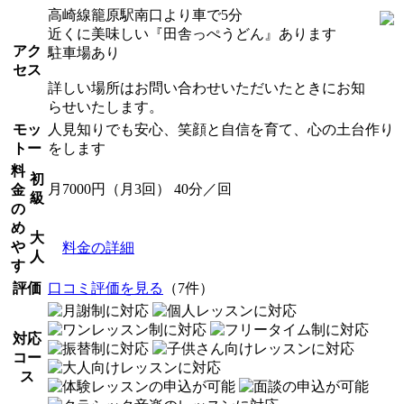
高崎線籠原駅南口より車で5分
近くに美味しい『田舎っぺうどん』あります
アク
駐車場あり
セス
詳しい場所はお問い合わせいただいたときにお知
らせいたします。
モッ
人見知りでも安心、笑顔と自信を育て、心の土台作り
トー
をします
料
初
月7000円（月3回） 40分／回
金
級
の
め
大
や
料金の詳細
人
す
評価
口コミ評価を見る
（7件）
対応
コー
ス