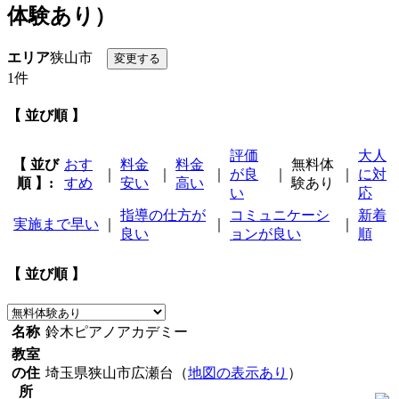
体験あり）
エリア
狭山市
1件
【 並び順 】
評価
大人
【 並び
おす
料金
料金
無料体
｜
｜
｜
が良
｜
｜
に対
順 】:
すめ
安い
高い
験あり
い
応
指導の仕方が
コミュニケーシ
新着
実施まで早い
｜
｜
｜
良い
ョンが良い
順
【 並び順 】
名称
鈴木ピアノアカデミー
教室
の住
埼玉県狭山市広瀬台（
地図の表示あり
）
所