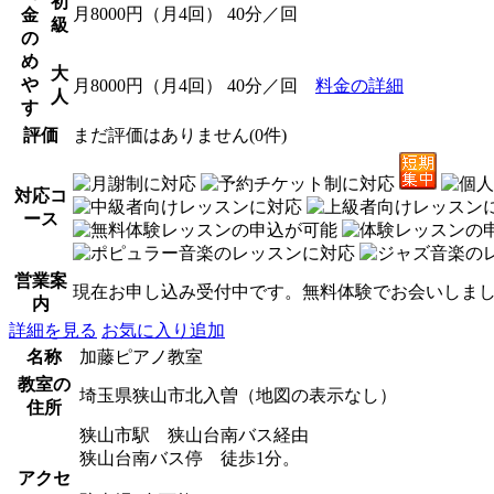
初
月8000円（月4回） 40分／回
金
級
の
め
大
や
月8000円（月4回） 40分／回
料金の詳細
人
す
評価
まだ評価はありません(0件)
対応コ
ース
営業案
現在お申し込み受付中です。無料体験でお会いしま
内
詳細を見る
お気に入り追加
名称
加藤ピアノ教室
教室の
埼玉県狭山市北入曽（地図の表示なし）
住所
狭山市駅 狭山台南バス経由
狭山台南バス停 徒歩1分。
アクセ