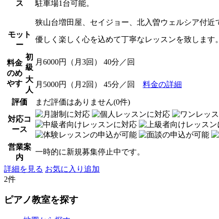
ス
駐車場1台可能。
狭山台増田屋、セイジョー、北入曽ウェルシア付近
モット
優しく楽しく心を込めて丁寧なレッスンを致します
ー
初
月6000円（月3回） 40分／回
料金
級
のめ
大
やす
月5000円（月2回） 45分／回
料金の詳細
人
評価
まだ評価はありません(0件)
対応コ
ース
営業案
一時的に新規募集停止中です。
内
詳細を見る
お気に入り追加
2件
ピアノ教室を探す