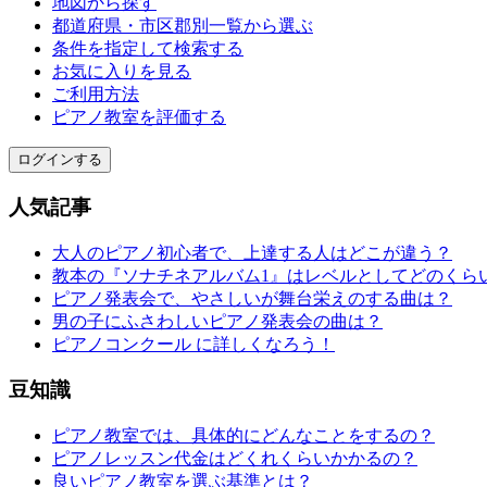
地図から探す
都道府県・市区郡別一覧から選ぶ
条件を指定して検索する
お気に入りを見る
ご利用方法
ピアノ教室を評価する
ログインする
人気記事
大人のピアノ初心者で、上達する人はどこが違う？
教本の『ソナチネアルバム1』はレベルとしてどのくら
ピアノ発表会で、やさしいが舞台栄えのする曲は？
男の子にふさわしいピアノ発表会の曲は？
ピアノコンクール に詳しくなろう！
豆知識
ピアノ教室では、具体的にどんなことをするの？
ピアノレッスン代金はどくれくらいかかるの？
良いピアノ教室を選ぶ基準とは？