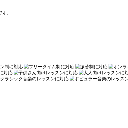
です。
。