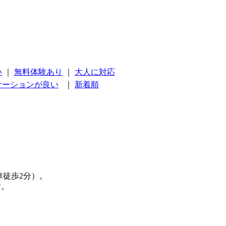
い
｜
無料体験あり
｜
大人に対応
ケーションが良い
｜
新着順
車徒歩2分）。
す。