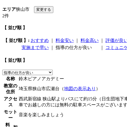
エリア
狭山市
2件
【 並び順 】
【 並び順 】:
おすすめ
｜
料金安い
｜
料金高い
｜
評価が良
実施まで早い
｜
指導の仕方が良い
｜
コミュニ
【 並び順 】
名称
鈴木ピアノアカデミー
教室の
埼玉県狭山市広瀬台（
地図の表示あり
）
住所
アクセ
西武新宿線 狭山駅よりバスにて約15分（日生団地下
ス
車でお越しの方には無料の駐車スペースがございま
モット
音楽を楽しみましょう
ー
料