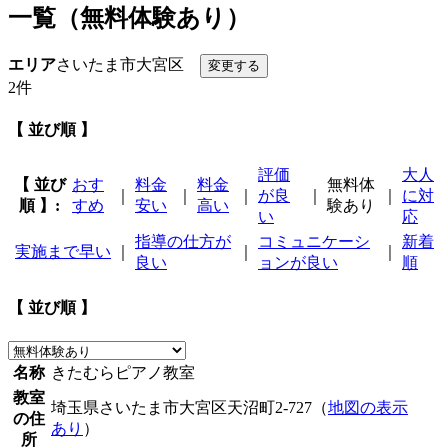
一覧（無料体験あり）
エリア
さいたま市大宮区
2件
【 並び順 】
評価
大人
【 並び
おす
料金
料金
無料体
｜
｜
｜
が良
｜
｜
に対
順 】:
すめ
安い
高い
験あり
い
応
指導の仕方が
コミュニケーシ
新着
実施まで早い
｜
｜
｜
良い
ョンが良い
順
【 並び順 】
名称
きたむらピアノ教室
教室
埼玉県さいたま市大宮区天沼町2-727（
地図の表示
の住
あり
）
所