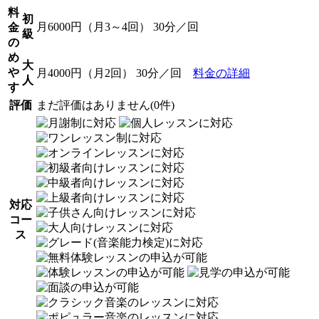
料
初
月6000円（月3～4回） 30分／回
金
級
の
め
大
や
月4000円（月2回） 30分／回
料金の詳細
人
す
評価
まだ評価はありません(0件)
対応
コー
ス