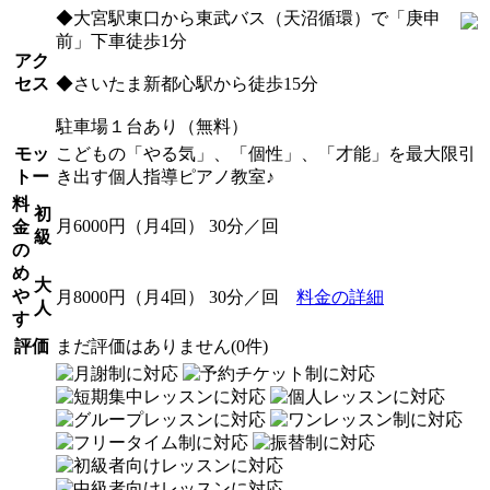
◆大宮駅東口から東武バス（天沼循環）で「庚申
前」下車徒歩1分
アク
セス
◆さいたま新都心駅から徒歩15分
駐車場１台あり（無料）
モッ
こどもの「やる気」、「個性」、「才能」を最大限引
トー
き出す個人指導ピアノ教室♪
料
初
月6000円（月4回） 30分／回
金
級
の
め
大
や
月8000円（月4回） 30分／回
料金の詳細
人
す
評価
まだ評価はありません(0件)