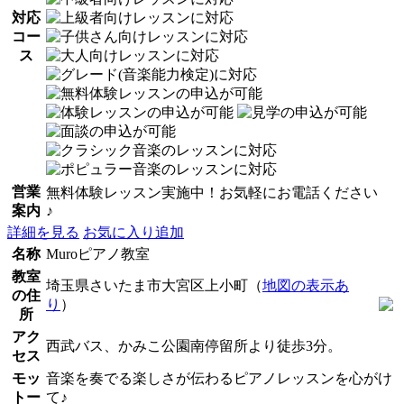
対応
コー
ス
営業
無料体験レッスン実施中！お気軽にお電話ください
案内
♪
詳細を見る
お気に入り追加
名称
Muroピアノ教室
教室
埼玉県さいたま市大宮区上小町（
地図の表示あ
の住
り
）
所
アク
西武バス、かみこ公園南停留所より徒歩3分。
セス
モッ
音楽を奏でる楽しさが伝わるピアノレッスンを心がけ
トー
て♪