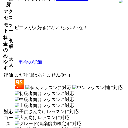
所
アク
セス
モッ
ピアノが大好きになれたらいいな！
トー
料
初
金
級
の
め
大
や
料金の詳細
人
す
評価
まだ評価はありません(0件)
対応
コー
ス