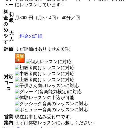
トー
にレッスンしています♪
料
初
月8000円（月3～4回） 40分／回
金
級
の
め
大
や
料金の詳細
人
す
評価
まだ評価はありません(0件)
対応
コー
ス
営業
現在お申し込み受付中です。
案内
まずは体験レッスンにお越しください♪