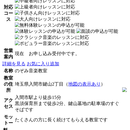
対応
コー
ス
営業
現在 お申し込み受付中です。
案内
詳細を見る
お気に入り追加
名称
のぞみ音楽教室
教室
の住
埼玉県入間市鍵山2丁目（
地図の表示あり
）
所
入間市駅より徒歩15分
アク
黒須保育所まで徒歩2分、鍵山墓地の駐車場のすぐ
セス
そばです
モッ
たくさんの方に長く続けてもらえる教室です
トー