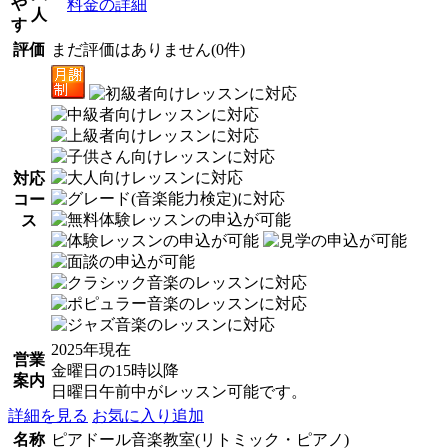
や
料金の詳細
人
す
評価
まだ評価はありません(0件)
対応
コー
ス
2025年現在
営業
金曜日の15時以降
案内
日曜日午前中がレッスン可能です。
詳細を見る
お気に入り追加
名称
ピアドール音楽教室(リトミック・ピアノ)