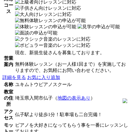
コー
ス
現在、新規生徒さんを募集しております。
営業
無料体験レッスン（お一人様1回まで）を実施してお
案内
りますので、お気軽にお問い合わせください。
詳細を見る
お気に入り追加
名称
ユキムトウピアノスクール
教室
の住
埼玉県入間市仏子（
地図の表示あり
）
所
アク
仏子駅より徒歩1分！駐車場も二台完備！
セス
モッ
ピアノを大好きになってもらう事を一番にレッスンし
トー
ております。