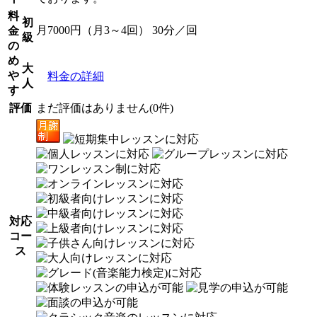
料
初
月7000円（月3～4回） 30分／回
金
級
の
め
大
や
料金の詳細
人
す
評価
まだ評価はありません(0件)
対応
コー
ス