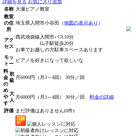
詳細を見る
お気に入り追加
名称
大瀬ピアノ教室
教室
の住
埼玉県入間市小谷田（
地図の表示あり
）
所
西武池袋線入間市バス10分
アク
仏子駅徒歩20分
セス
お車でお越しの方駐車スペースあります
モッ
ピアノを好きになって欲しいな
トー
料
初
月6000円（月3～4回） 30分／回
金
級
の
め
大
や
月6000円（月3～4回） 30分／回
料金の詳細
人
す
評価
まだ評価はありません(0件)