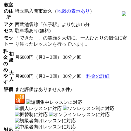
教室
の住
埼玉県入間市新久（
地図の表示あり
）
所
アク
西武池袋線「仏子駅」より徒歩15分
セス
駐車場あり(無料)
モッ
「できた！」の笑顔を大切に、一人ひとりの個性に寄
トー
り添ったレッスンを行っています。
料
初
月6000円（月3～3回） 30分／回
金
級
の
め
大
や
月9000円（月3～3回） 30分／回
料金の詳細
人
す
評価
まだ評価はありません(0件)
対応