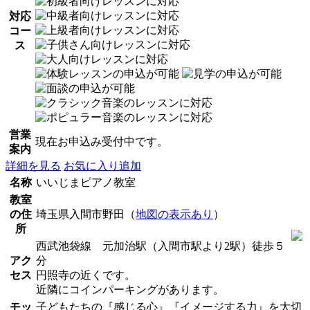
対応
コー
ス
営業
現在お申込み受付中です。
案内
詳細を見る
お気に入り追加
名称
いいじまピアノ教室
教室
の住
埼玉県入間市野田（
地図の表示あり
）
所
西武池袋線 元加治駅（入間市駅より2駅）徒歩５
アク
分
セス
円照寺の近くです。
近隣にコインパーキングがあります。
モッ
子どもたちの『感じる心』『イメージする力』を大切