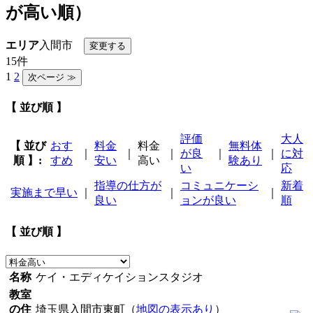
が高い順）
エリア
入間市
15件
1
2
【 並び順 】
評価
大人
【 並び
おす
料金
料金
無料体
｜
｜
｜
が良
｜
｜
に対
順 】:
すめ
安い
高い
験あり
い
応
指導の仕方が
コミュニケーシ
新着
実施まで早い
｜
｜
｜
良い
ョンが良い
順
【 並び順 】
名称
ケイ・エディケイションスタジオ
教室
の住
埼玉県入間市東町（
地図の表示あり
）