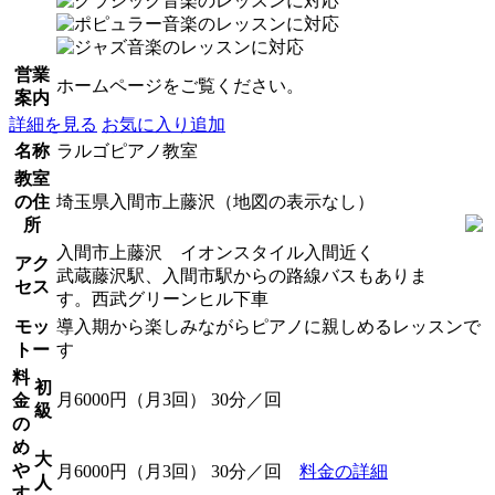
営業
ホームページをご覧ください。
案内
詳細を見る
お気に入り追加
名称
ラルゴピアノ教室
教室
の住
埼玉県入間市上藤沢（地図の表示なし）
所
入間市上藤沢 イオンスタイル入間近く
アク
武蔵藤沢駅、入間市駅からの路線バスもありま
セス
す。西武グリーンヒル下車
モッ
導入期から楽しみながらピアノに親しめるレッスンで
トー
す
料
初
月6000円（月3回） 30分／回
金
級
の
め
大
や
月6000円（月3回） 30分／回
料金の詳細
人
す