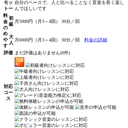
モッ
自分のペースで、人と比べることなく音楽を長く楽し
トー
んでほしいです
料
初
月5000円（月3～4回） 30分／回
金
級
の
め
大
や
月6000円（月3～4回） 30分／回
料金の詳細
人
す
評価
まだ評価はありません(0件)
対応
コー
ス