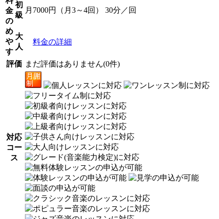
料
初
月7000円（月3～4回） 30分／回
金
級
の
め
大
や
料金の詳細
人
す
評価
まだ評価はありません(0件)
対応
コー
ス