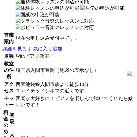
営業
現在お申し込み受付中です。
案内
詳細を見る
お気に入り追加
名称
Withピアノ教室
教室
の住
埼玉県入間市豊岡（地図の表示なし）
所
アク
西武池袋線入間市駅より徒歩10分
セス
ユナイテッドシネマの近くです
モッ
音楽が大好きに！ピアノを楽しんで弾いてくれたら嬉
トー
しいです！
料
初
金
級
の
め
大