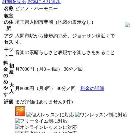
詳細を見る
お気に入り追加
名称
ピアノ・ハーモニー
教室
の住
埼玉県入間市豊岡（地図の表示なし）
所
アク
入間市駅から徒歩約13分、ジョナサン様近くで
セス
す。
モッ
音楽の素晴らしさと表現する楽しさを知ること
トー
料
初
月7000円（月3～4回） 30分／回
金
級
の
め
大
や
月8000円（月3回） 40分／回
料金の詳細
人
す
評価
まだ評価はありません(0件)