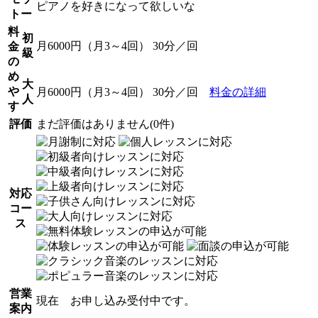
ピアノを好きになって欲しいな
トー
料
初
月6000円（月3～4回） 30分／回
金
級
の
め
大
や
月6000円（月3～4回） 30分／回
料金の詳細
人
す
評価
まだ評価はありません(0件)
対応
コー
ス
営業
現在 お申し込み受付中です。
案内