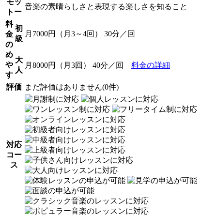
モッ
音楽の素晴らしさと表現する楽しさを知ること
トー
料
初
月7000円（月3～4回） 30分／回
金
級
の
め
大
や
月8000円（月3回） 40分／回
料金の詳細
人
す
評価
まだ評価はありません(0件)
対応
コー
ス