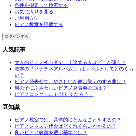
条件を指定して検索する
お気に入りを見る
ご利用方法
ピアノ教室を評価する
ログインする
人気記事
大人のピアノ初心者で、上達する人はどこが違う？
教本の『ソナチネアルバム1』はレベルとしてどのくら
い？
ピアノ発表会で、やさしいが舞台栄えのする曲は？
男の子にふさわしいピアノ発表会の曲は？
ピアノコンクール に詳しくなろう！
豆知識
ピアノ教室では、具体的にどんなことをするの？
ピアノレッスン代金はどくれくらいかかるの？
良いピアノ教室を選ぶ基準とは？