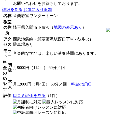
お問い合わせをお待ちしております。
詳細を見る
お気に入り追加
名称
音楽教室ワンダートーン
教室
の住
埼玉県入間市下藤沢（
地図の表示あり
）
所
アク
西武池袋線・武蔵藤沢駅西口下車 - 徒歩8分
セス
駐車場あり
モッ
音楽的な学びは、楽しい演奏時間にあります。
トー
料
初
月9000円（月4回） 60分／回
金
級
の
め
大
や
月12000円（月4回） 60分／回
料金の詳細
人
す
評価
口コミ評価を見る
（1件）