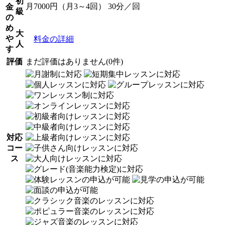
初
月7000円（月3～4回） 30分／回
金
級
の
め
大
や
料金の詳細
人
す
評価
まだ評価はありません(0件)
対応
コー
ス