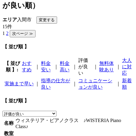
が良い順）
エリア
入間市
15件
1
2
【 並び順 】
評価
大人
【 並び
おす
料金
料金
無料体
｜
｜
｜
が良
｜
｜
に対
順 】:
すめ
安い
高い
験あり
い
応
指導の仕方が
コミュニケーシ
新着
実施まで早い
｜
｜
｜
良い
ョンが良い
順
【 並び順 】
ウィステリア・ピアノクラス ♪WISTERIA Piano
名称
Class♪
教室