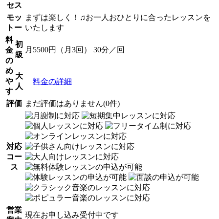
セス
モッ
まずは楽しく！♫お一人おひとりに合ったレッスンを
トー
いたします
料
初
月5500円（月3回） 30分／回
金
級
の
め
大
や
料金の詳細
人
す
評価
まだ評価はありません(0件)
対応
コー
ス
営業
現在お申し込み受付中です