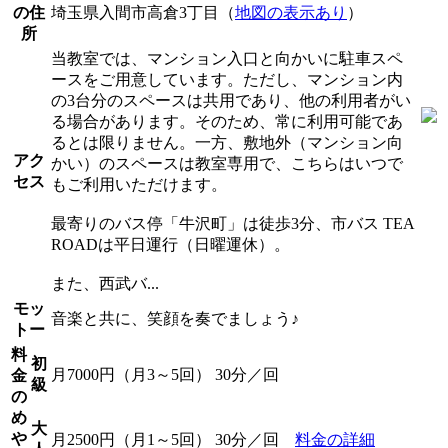
の住
埼玉県入間市高倉3丁目（
地図の表示あり
）
所
当教室では、マンション入口と向かいに駐車スペ
ースをご用意しています。ただし、マンション内
の3台分のスペースは共用であり、他の利用者がい
る場合があります。そのため、常に利用可能であ
るとは限りません。一方、敷地外（マンション向
アク
かい）のスペースは教室専用で、こちらはいつで
セス
もご利用いただけます。
最寄りのバス停「牛沢町」は徒歩3分、市バス TEA
ROADは平日運行（日曜運休）。
また、西武バ...
モッ
音楽と共に、笑顔を奏でましょう♪
トー
料
初
月7000円（月3～5回） 30分／回
金
級
の
め
大
や
月2500円（月1～5回） 30分／回
料金の詳細