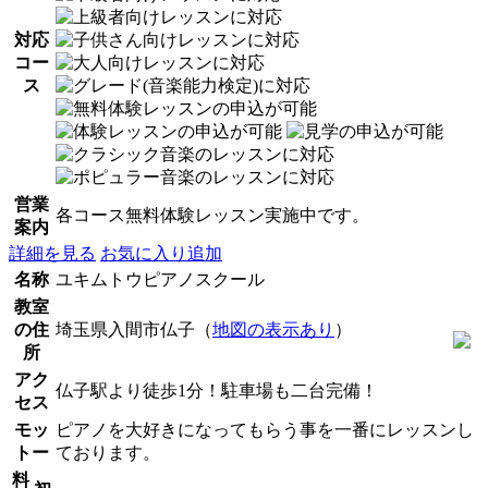
対応
コー
ス
営業
各コース無料体験レッスン実施中です。
案内
詳細を見る
お気に入り追加
名称
ユキムトウピアノスクール
教室
の住
埼玉県入間市仏子（
地図の表示あり
）
所
アク
仏子駅より徒歩1分！駐車場も二台完備！
セス
モッ
ピアノを大好きになってもらう事を一番にレッスンし
トー
ております。
料