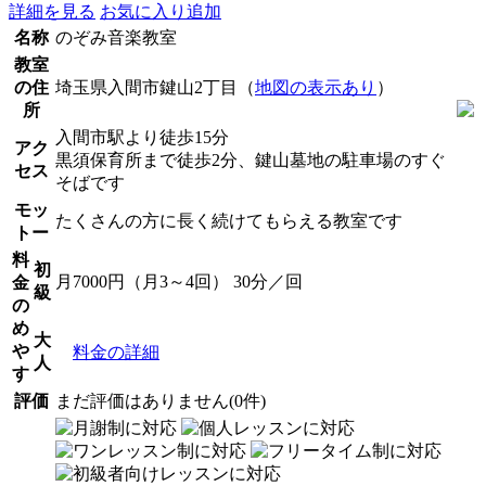
詳細を見る
お気に入り追加
名称
のぞみ音楽教室
教室
の住
埼玉県入間市鍵山2丁目（
地図の表示あり
）
所
入間市駅より徒歩15分
アク
黒須保育所まで徒歩2分、鍵山墓地の駐車場のすぐ
セス
そばです
モッ
たくさんの方に長く続けてもらえる教室です
トー
料
初
月7000円（月3～4回） 30分／回
金
級
の
め
大
や
料金の詳細
人
す
評価
まだ評価はありません(0件)