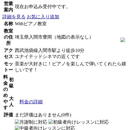
営業
現在お申込み受付中です。
案内
詳細を見る
お気に入り追加
名称
Withピアノ教室
教室
の住
埼玉県入間市豊岡（地図の表示なし）
所
アク
西武池袋線入間市駅より徒歩10分
セス
ユナイテッドシネマの近くです
モッ
音楽が大好きに！ピアノを楽しんで弾いてくれたら嬉
トー
しいです！
料
初
金
級
の
め
大
や
料金の詳細
人
す
評価
まだ評価はありません(0件)