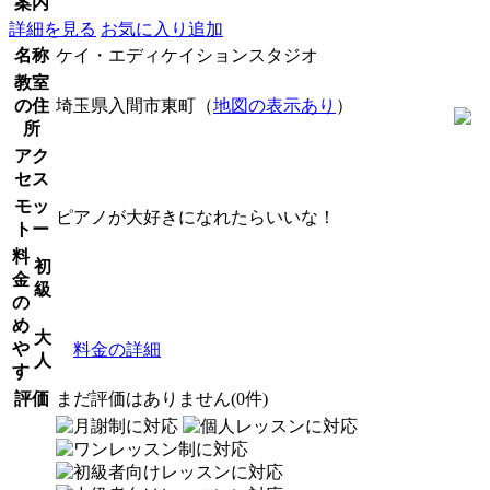
案内
詳細を見る
お気に入り追加
名称
ケイ・エディケイションスタジオ
教室
の住
埼玉県入間市東町（
地図の表示あり
）
所
アク
セス
モッ
ピアノが大好きになれたらいいな！
トー
料
初
金
級
の
め
大
や
料金の詳細
人
す
評価
まだ評価はありません(0件)