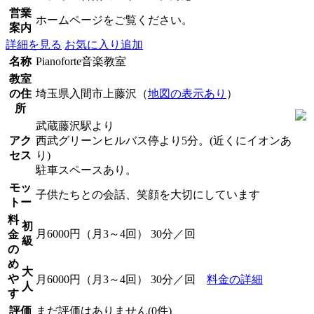
営業
ホームページをご覧ください。
案内
詳細を見る
お気に入り追加
名称
Pianoforte音楽教室
教室
の住
埼玉県入間市上藤沢（
地図の表示あり
）
所
武蔵藤沢駅より
アク
西武グリーンヒルバス停より5分。(近くにイオンあ
セス
り)
駐車スペースあり。
モッ
子供たちとの会話、笑顔を大切にしています
トー
料
初
月6000円（月3～4回） 30分／回
金
級
の
め
大
や
月6000円（月3～4回） 30分／回
料金の詳細
人
す
評価
まだ評価はありません(0件)