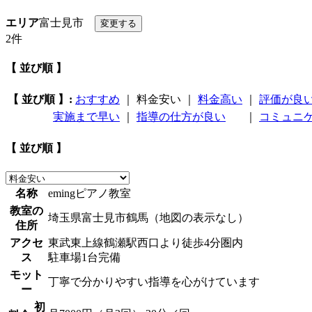
エリア
富士見市
2件
【 並び順 】
【 並び順 】:
おすすめ
｜
料金安い
｜
料金高い
｜
評価が良
実施まで早い
｜
指導の仕方が良い
｜
コミュニ
【 並び順 】
名称
emingピアノ教室
教室の
埼玉県富士見市鶴馬（地図の表示なし）
住所
アクセ
東武東上線鶴瀬駅西口より徒歩4分圏内
ス
駐車場1台完備
モット
丁寧で分かりやすい指導を心がけています
ー
初