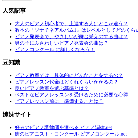
人気記事
大人のピアノ初心者で、上達する人はどこが違う？
教本の『ソナチネアルバム1』はレベルとしてどのくら
ピアノ発表会で、やさしいが舞台栄えのする曲は？
男の子にふさわしいピアノ発表会の曲は？
ピアノコンクール に詳しくなろう！
豆知識
ピアノ教室では、具体的にどんなことをするの？
ピアノレッスン代金はどくれくらいかかるの？
良いピアノ教室を選ぶ基準とは？
ベストなピアノレッスンを受けるために必要な心得
ピアノレッスン前に、準備することは？
姉妹サイト
好みのピアノ調律師を選べる ピアノ調律.net
街のピアニスト・コンクール ピアノコンクール.net