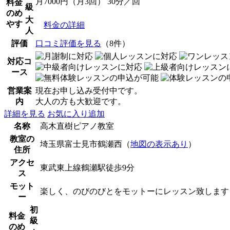
月7000円（月3回） 30分／回
料金
級
のめ
大
やす
料金の詳細
人
評価
口コミ評価を見る
（8件）
対応コ
ース
営業案
現在お申し込み受付中です。
内
大人の方も大歓迎です。
詳細を見る
お気に入り追加
名称
高木直樹ピアノ教室
教室の
埼玉県富士見市鶴瀬西（
地図の表示あり
）
住所
アクセ
東武東上線鶴瀬駅徒歩9分
ス
モット
楽しく、のびのびとをモットーにレッスン致します
ー
初
料金
級
のめ