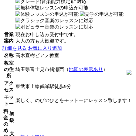
営業
現在お申し込み受付中です。
案内
大人の方も大歓迎です。
詳細を見る
お気に入り追加
名称
高木直樹ピアノ教室
教室
の住
埼玉県富士見市鶴瀬西（
地図の表示あり
）
所
アク
東武東上線鶴瀬駅徒歩9分
セス
モッ
楽しく、のびのびとをモットーにレッスン致します！
トー
料
初
金
級
の
め
大