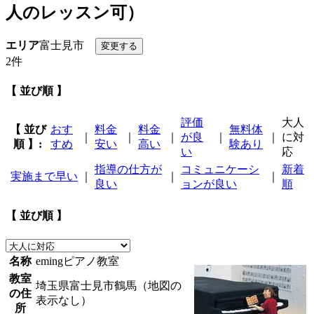
人のレッスン可）
エリア
富士見市
2件
【 並び順 】
評価
大人
【 並び
おす
料金
料金
無料体
｜
｜
｜
が良
｜
｜
に対
順 】:
すめ
安い
高い
験あり
い
応
指導の仕方が
コミュニケーシ
新着
実施まで早い
｜
｜
｜
良い
ョンが良い
順
【 並び順 】
名称
emingピアノ教室
教室
埼玉県富士見市鶴馬（地図の
の住
表示なし）
所