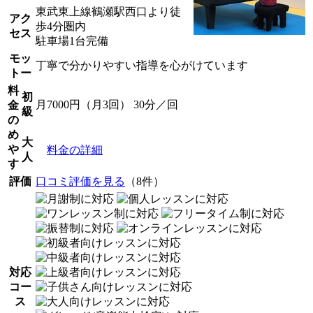
東武東上線鶴瀬駅西口より徒
アク
歩4分圏内
セス
駐車場1台完備
モッ
丁寧で分かりやすい指導を心がけています
トー
料
初
月7000円（月3回） 30分／回
金
級
の
め
大
や
料金の詳細
人
す
評価
口コミ評価を見る
（8件）
対応
コー
ス