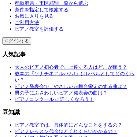
都道府県・市区郡別一覧から選ぶ
条件を指定して検索する
お気に入りを見る
ご利用方法
ピアノ教室を評価する
ログインする
人気記事
大人のピアノ初心者で、上達する人はどこが違う？
教本の『ソナチネアルバム1』はレベルとしてどのくら
い？
ピアノ発表会で、やさしいが舞台栄えのする曲は？
男の子にふさわしいピアノ発表会の曲は？
ピアノコンクール に詳しくなろう！
豆知識
ピアノ教室では、具体的にどんなことをするの？
ピアノレッスン代金はどくれくらいかかるの？