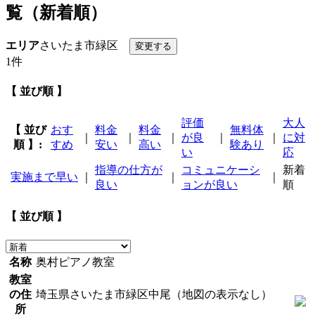
覧（新着順）
エリア
さいたま市緑区
1件
【 並び順 】
評価
大人
【 並び
おす
料金
料金
無料体
｜
｜
｜
が良
｜
｜
に対
順 】:
すめ
安い
高い
験あり
い
応
指導の仕方が
コミュニケーシ
新着
実施まで早い
｜
｜
｜
良い
ョンが良い
順
【 並び順 】
名称
奥村ピアノ教室
教室
の住
埼玉県さいたま市緑区中尾（地図の表示なし）
所