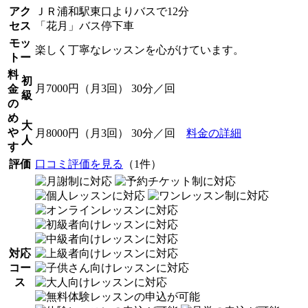
アク
ＪＲ浦和駅東口よりバスで12分
セス
「花月」バス停下車
モッ
楽しく丁寧なレッスンを心がけています。
トー
料
初
月7000円（月3回） 30分／回
金
級
の
め
大
や
月8000円（月3回） 30分／回
料金の詳細
人
す
評価
口コミ評価を見る
（1件）
対応
コー
ス