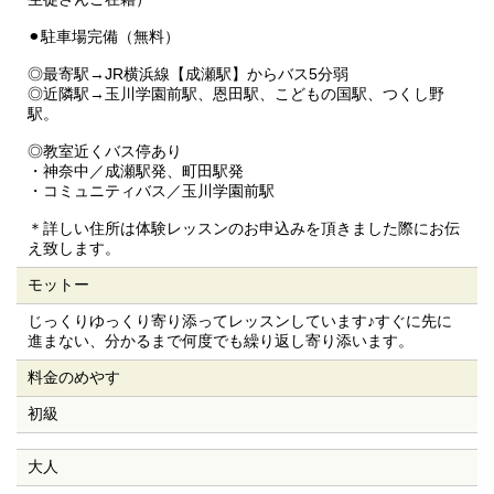
⚫︎駐車場完備（無料）
◎最寄駅→JR横浜線【成瀬駅】からバス5分弱
◎近隣駅→玉川学園前駅、恩田駅、こどもの国駅、つくし野
駅。
◎教室近くバス停あり
・神奈中／成瀬駅発、町田駅発
・コミュニティバス／玉川学園前駅
＊詳しい住所は体験レッスンのお申込みを頂きました際にお伝
え致します。
モットー
じっくりゆっくり寄り添ってレッスンしています♪すぐに先に
進まない、分かるまで何度でも繰り返し寄り添います。
料金のめやす
初級
大人