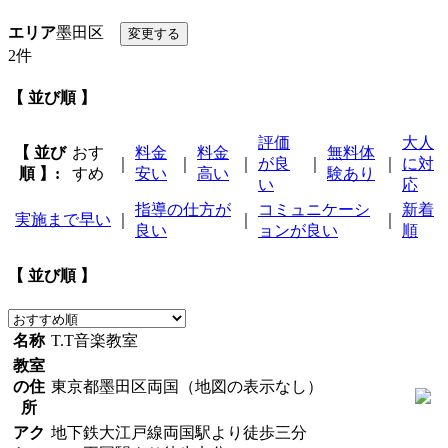
エリア
墨田区
2件
【 並び順 】
評価
大人
【 並び
おす
料金
料金
無料体
｜
｜
｜
が良
｜
｜
に対
順 】:
すめ
安い
高い
験あり
い
応
指導の仕方が
コミュニケーシ
新着
実施まで早い
｜
｜
｜
良い
ョンが良い
順
【 並び順 】
名称
T.T音楽教室
教室
の住
東京都墨田区両国（地図の表示なし）
所
アク
地下鉄大江戸線両国駅より徒歩三分