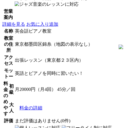
営業
案内
詳細を見る
お気に入り追加
名称
英会話ピアノ教室
教室
の住
東京都墨田区錦糸（地図の表示なし）
所
アク
出張レッスン（東京都２３区内）
セス
モッ
英語とピアノを同時に習いたい！
トー
料
初
月20000円（月4回） 45分／回
金
級
の
め
大
や
料金の詳細
人
す
評価
まだ評価はありません(0件)