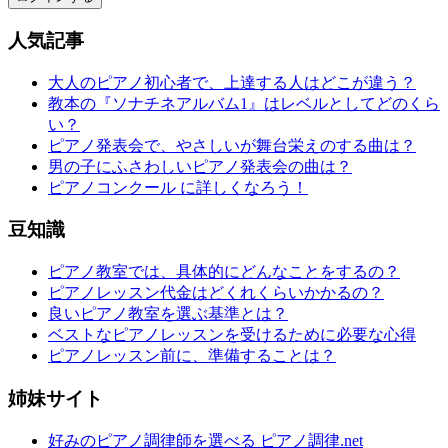
人気記事
大人のピアノ初心者で、上達する人はどこが違う？
教本の『ソナチネアルバム1』はレベルとしてどのくら
い？
ピアノ発表会で、やさしいが舞台栄えのする曲は？
男の子にふさわしいピアノ発表会の曲は？
ピアノコンクール に詳しくなろう！
豆知識
ピアノ教室では、具体的にどんなことをするの？
ピアノレッスン代金はどくれくらいかかるの？
良いピアノ教室を選ぶ基準とは？
ベストなピアノレッスンを受けるために必要な心得
ピアノレッスン前に、準備することは？
姉妹サイト
好みのピアノ調律師を選べる ピアノ調律.net