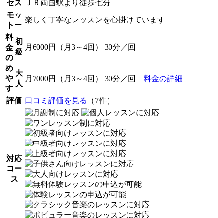
セス
ＪＲ両国駅より徒歩七分
モッ
楽しく丁寧なレッスンを心掛けています
トー
料
初
月6000円（月3～4回） 30分／回
金
級
の
め
大
や
月7000円（月3～4回） 30分／回
料金の詳細
人
す
評価
口コミ評価を見る
（7件）
対応
コー
ス