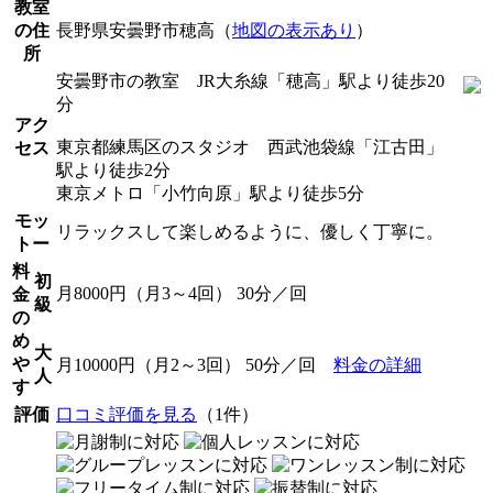
教室
の住
長野県安曇野市穂高（
地図の表示あり
）
所
安曇野市の教室 JR大糸線「穂高」駅より徒歩20
分
アク
東京都練馬区のスタジオ 西武池袋線「江古田」
セス
駅より徒歩2分
東京メトロ「小竹向原」駅より徒歩5分
モッ
リラックスして楽しめるように、優しく丁寧に。
トー
料
初
月8000円（月3～4回） 30分／回
金
級
の
め
大
や
月10000円（月2～3回） 50分／回
料金の詳細
人
す
評価
口コミ評価を見る
（1件）