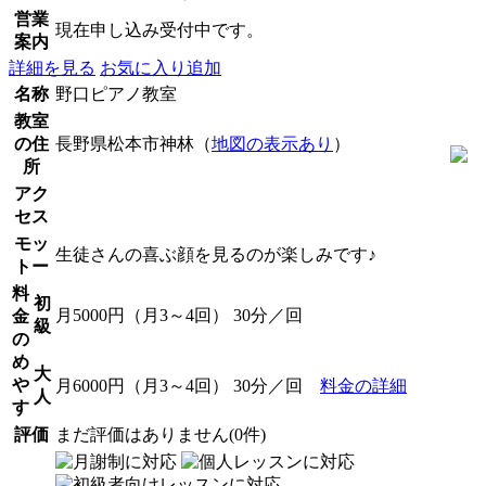
営業
現在申し込み受付中です。
案内
詳細を見る
お気に入り追加
名称
野口ピアノ教室
教室
の住
長野県松本市神林（
地図の表示あり
）
所
アク
セス
モッ
生徒さんの喜ぶ顔を見るのが楽しみです♪
トー
料
初
月5000円（月3～4回） 30分／回
金
級
の
め
大
や
月6000円（月3～4回） 30分／回
料金の詳細
人
す
評価
まだ評価はありません(0件)