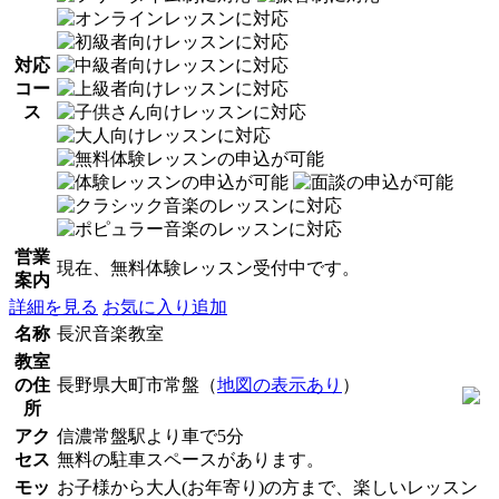
対応
コー
ス
営業
現在、無料体験レッスン受付中です。
案内
詳細を見る
お気に入り追加
名称
長沢音楽教室
教室
の住
長野県大町市常盤（
地図の表示あり
）
所
アク
信濃常盤駅より車で5分
セス
無料の駐車スペースがあります。
モッ
お子様から大人(お年寄り)の方まで、楽しいレッスン