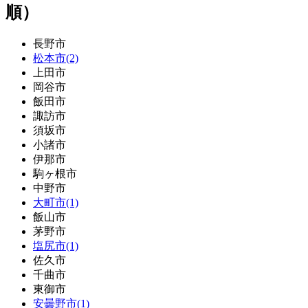
順）
長野市
松本市(2)
上田市
岡谷市
飯田市
諏訪市
須坂市
小諸市
伊那市
駒ヶ根市
中野市
大町市(1)
飯山市
茅野市
塩尻市(1)
佐久市
千曲市
東御市
安曇野市(1)