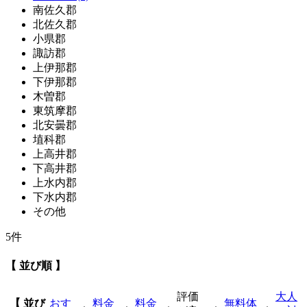
南佐久郡
北佐久郡
小県郡
諏訪郡
上伊那郡
下伊那郡
木曽郡
東筑摩郡
北安曇郡
埴科郡
上高井郡
下高井郡
上水内郡
下水内郡
その他
5件
【 並び順 】
評価
大人
【 並び
おす
料金
料金
無料体