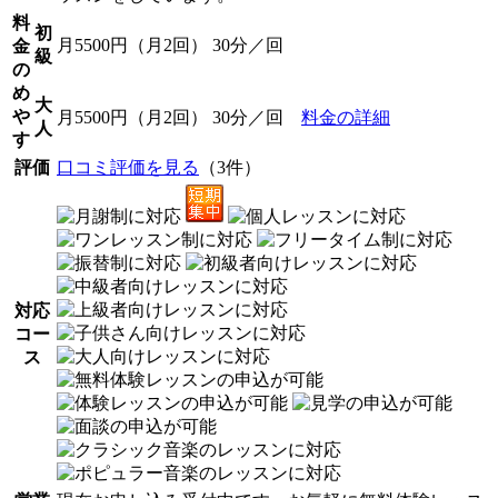
料
初
月5500円（月2回） 30分／回
金
級
の
め
大
や
月5500円（月2回） 30分／回
料金の詳細
人
す
評価
口コミ評価を見る
（3件）
対応
コー
ス