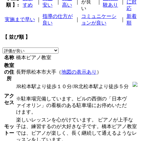
｜
｜
｜
が良
｜
｜
に対
順 】:
すめ
安い
高い
験あり
い
応
指導の仕方が
コミュニケーシ
新着
実施まで早い
｜
｜
｜
良い
ョンが良い
順
【 並び順 】
名称
橋本ピアノ教室
教室
の住
長野県松本市大手（
地図の表示あり
）
所
JR松本駅より徒歩１０分/JR北松本駅より徒歩５分
アク
※駐車場完備しています。ビルの西側の「日本ヴ
セス
ァイオリン」の看板のある駐車場にお停めいただ
けます。
楽しいレッスンを心がけています。 ピアノが上手な
モッ
子は、練習するのが大好きな子です。橋本ピアノ教室
トー
では、ピアノが楽しく、長く継続して通えるようなレ
ッスンをしています。