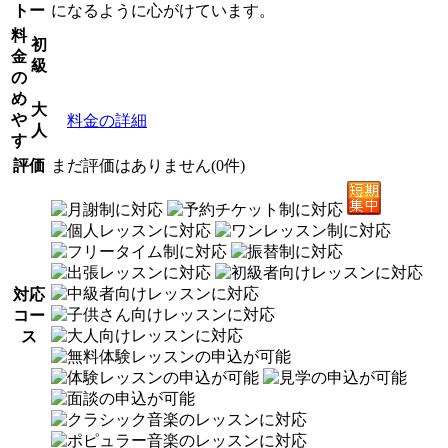
トー
になるように心がけています。
料
初
金
級
の
め
大
や
料金の詳細
人
す
評価
まだ評価はありません(0件)
対応
コー
ス