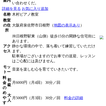
案内
い合わせくだ。
詳細を見る
お気に入り追加
名称
木村ピアノ教室
教室
の住
大阪府泉佐野市日根野（
地図の表示あり
）
所
JR日根野駅東（山側）徒歩15分の閑静な住宅街に
あります。
アク
静かな環境の中で、落ち着いて練習していただけ
セス
ます。
駐車場がございますのでお車での送迎、レッスン
はご心配には及びません。
モッ
音楽を楽しむ心を育てていきたいです。
トー
料
初
月6000円（月4回） 30分／回
金
級
の
め
大
や
月5000円（月3回） 30分／回
料金の詳細
人
す