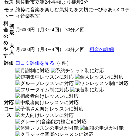
セス
泉佐野市立第2小学校より徒歩2分
モッ
純粋に音楽を楽しむ気持ちを大切に〜ぴゅあ♪メロデ
トー
ィ音楽教室
料
初
月6000円（月3～4回） 30分／回
金
級
の
め
大
や
月7000円（月3～4回） 30分／回
料金の詳細
人
す
評価
口コミ評価を見る
（4件）
対応
コー
ス