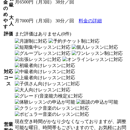
月6500円（月3回） 38分／回
金
級
の
め
大
や
月7000円（月3回） 30分／回
料金の詳細
人
す
評価
まだ評価はありません(0件)
対応
コー
ス
現在空き時間がかなり少なくなっておりますが、調整
営業
可能な曜日、時間帯もございますので、お気軽にお問