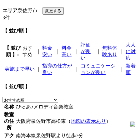
エリア
泉佐野市
3件
【 並び順 】
評価
大人
【 並び
おす
料金
料金
無料体
｜
｜
｜
が良
｜
｜
に対
順 】:
すめ
安い
高い
験あり
い
応
指導の仕方が
コミュニケーシ
新着
実施まで早い
｜
｜
｜
良い
ョンが良い
順
【 並び順 】
名称
ぴゅあ♪メロディ音楽教室
教室
の住
大阪府泉佐野市高松東（
地図の表示あり
）
所
アク
南海本線泉佐野駅より徒歩7分