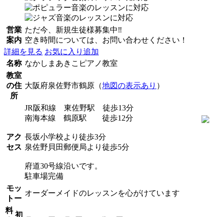
営業
ただ今、新規生徒様募集中‼︎
案内
空き時間については、お問い合わせください！
詳細を見る
お気に入り追加
名称
なかしまあきこピアノ教室
教室
の住
大阪府泉佐野市鶴原（
地図の表示あり
）
所
JR阪和線 東佐野駅 徒歩13分
南海本線 鶴原駅 徒歩12分
アク
長坂小学校より徒歩3分
セス
泉佐野貝田郵便局より徒歩5分
府道30号線沿いです。
駐車場完備
モッ
オーダーメイドのレッスンを心がけています
トー
料
初