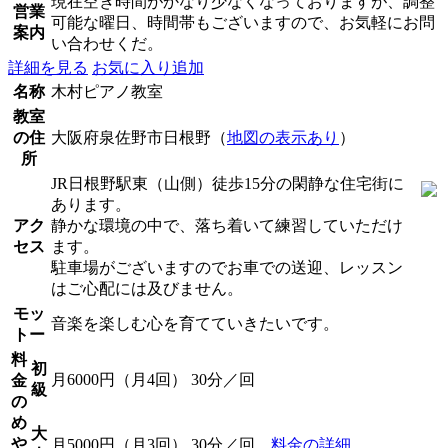
現在空き時間がかなり少なくなっておりますが、調整
営業
可能な曜日、時間帯もございますので、お気軽にお問
案内
い合わせくだ。
詳細を見る
お気に入り追加
名称
木村ピアノ教室
教室
の住
大阪府泉佐野市日根野（
地図の表示あり
）
所
JR日根野駅東（山側）徒歩15分の閑静な住宅街に
あります。
アク
静かな環境の中で、落ち着いて練習していただけ
セス
ます。
駐車場がございますのでお車での送迎、レッスン
はご心配には及びません。
モッ
音楽を楽しむ心を育てていきたいです。
トー
料
初
月6000円（月4回） 30分／回
金
級
の
め
大
や
月5000円（月3回） 30分／回
料金の詳細