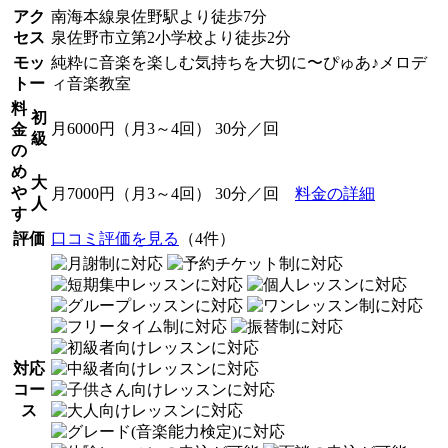
アク
南海本線泉佐野駅より徒歩7分
セス
泉佐野市立第2小学校より徒歩2分
モッ
純粋に音楽を楽しむ気持ちを大切に〜ぴゅあ♪メロデ
トー
ィ音楽教室
料
初
月6000円（月3～4回） 30分／回
金
級
の
め
大
や
月7000円（月3～4回） 30分／回
料金の詳細
人
す
評価
口コミ評価を見る
（4件）
対応
コー
ス