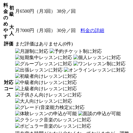
料
初
月6500円（月3回） 38分／回
金
級
の
め
大
や
月7000円（月3回） 30分／回
料金の詳細
人
す
評価
まだ評価はありません(0件)
対応
コー
ス