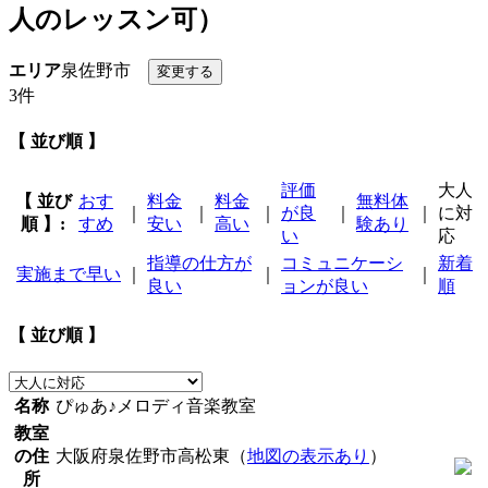
人のレッスン可）
エリア
泉佐野市
3件
【 並び順 】
評価
大人
【 並び
おす
料金
料金
無料体
｜
｜
｜
が良
｜
｜
に対
順 】:
すめ
安い
高い
験あり
い
応
指導の仕方が
コミュニケーシ
新着
実施まで早い
｜
｜
｜
良い
ョンが良い
順
【 並び順 】
名称
ぴゅあ♪メロディ音楽教室
教室
の住
大阪府泉佐野市高松東（
地図の表示あり
）
所