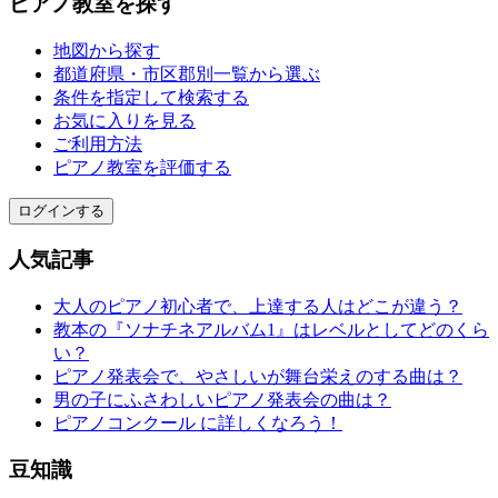
ピアノ教室を探す
地図から探す
都道府県・市区郡別一覧から選ぶ
条件を指定して検索する
お気に入りを見る
ご利用方法
ピアノ教室を評価する
ログインする
人気記事
大人のピアノ初心者で、上達する人はどこが違う？
教本の『ソナチネアルバム1』はレベルとしてどのくら
い？
ピアノ発表会で、やさしいが舞台栄えのする曲は？
男の子にふさわしいピアノ発表会の曲は？
ピアノコンクール に詳しくなろう！
豆知識