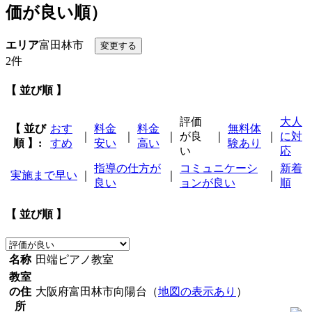
価が良い順）
エリア
富田林市
2件
【 並び順 】
評価
大人
【 並び
おす
料金
料金
無料体
｜
｜
｜
が良
｜
｜
に対
順 】:
すめ
安い
高い
験あり
い
応
指導の仕方が
コミュニケーシ
新着
実施まで早い
｜
｜
｜
良い
ョンが良い
順
【 並び順 】
名称
田端ピアノ教室
教室
の住
大阪府富田林市向陽台（
地図の表示あり
）
所