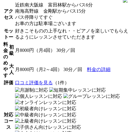
近鉄南大阪線 富田林駅からバス6分
アク
南海高野線 金剛駅からバス15分
セス
バス停降りてすぐ
お車の方は駐車場ございます
モッ
好きこそものの上手なれ・・ピアノを楽しいでもらえ
トー
るようにレッスンさせていただきます
料
初
月8000円（月4回） 30分／回
金
級
の
め
大
や
月8000円（月2～4回） 30分／回
料金の詳細
人
す
評価
口コミ評価を見る
（1件）
対応
コー
ス