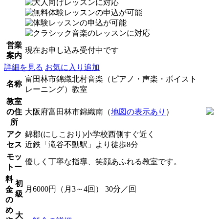
営業
現在お申し込み受付中です
案内
詳細を見る
お気に入り追加
富田林市錦織北村音楽（ピアノ・声楽・ボイスト
名称
レーニング）教室
教室
の住
大阪府富田林市錦織南（
地図の表示あり
）
所
アク
錦郡(にしこおり)小学校西側すぐ近く
セス
近鉄「滝谷不動駅」より徒歩8分
モッ
優しく丁寧な指導、笑顔あふれる教室です。
トー
料
初
月6000円（月3～4回） 30分／回
金
級
の
め
大