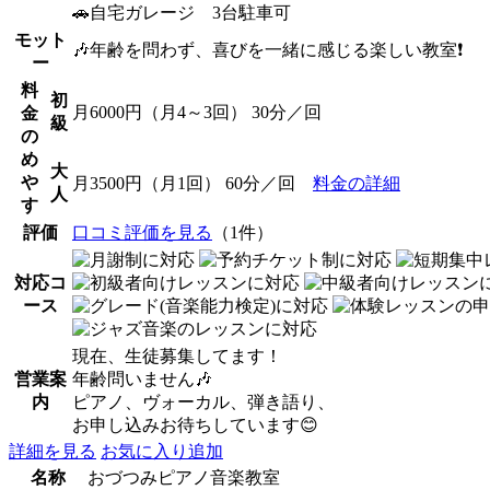
🚗自宅ガレージ 3台駐車可
モット
🎶年齢を問わず、喜びを一緒に感じる楽しい教室❗
ー
料
初
月6000円（月4～3回） 30分／回
金
級
の
め
大
や
月3500円（月1回） 60分／回
料金の詳細
人
す
評価
口コミ評価を見る
（1件）
対応コ
ース
現在、生徒募集してます！
営業案
年齢問いません🎶
内
ピアノ、ヴォーカル、弾き語り、
お申し込みお待ちしています😊
詳細を見る
お気に入り追加
名称
おづつみピアノ音楽教室