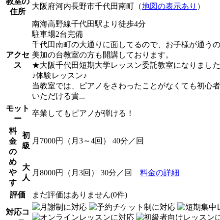
教室の
大阪府河内長野市千代田南町（
地図の表示あり
）
住所
南海高野線千代田駅より徒歩4分
駐車場2台完備
千代田南町の大通りに面してるので、お子様が通う
アクセ
美加の台教室の方も開講しております。
ス
★大阪千代田短期大学レッスン委託教室になりまし
♪体験レッスン♪
当教室では、ピアノをさわったことがなくても初心
いただける貴...
モット
卒業してもピアノが弾ける！
ー
料
初
月7000円（月3～4回） 40分／回
金
級
の
め
大
や
月8000円（月3回） 30分／回
料金の詳細
人
す
評価
まだ評価はありません(0件)
対応コ