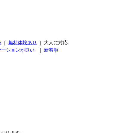
い
｜
無料体験あり
｜
大人に対応
ケーションが良い
｜
新着順
ております！