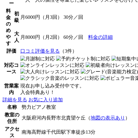
ー
料
初
月6000円（月3回） 30分／回
金
級
の
め
大
や
月8000円（月2回） 60分／回
料金の詳細
人
す
評価
口コミ評価を見る
（3件）
対応コ
ース
営業案
現在お申し込み受付中です。
内
入会特典あり！
詳細を見る
お気に入り追加
名称
勢力ピアノ教室
教室の
大阪府河内長野市北貴望ケ丘（
地図の表示あり
）
住所
アクセ
南海高野線千代田駅下車徒歩13分
ス