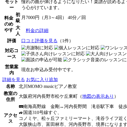
モット
憧れの曲が弾けるようになりたい！楽譜が読めるよ
ー
う心がけています。
初
月7000円（月3～4回） 40分／回
料金
級
のめ
大
やす
料金の詳細
人
評価
口コミ評価を見る
（1件）
対応コ
ース
営業案
現在お申込み受付中です。
内
詳細を見る
お気に入り追加
名称
北川MOMO musicピアノ教室
教室の
大阪府河内長野市松ケ丘東町（
地図の表示あり
）
住所
🚃南海高野線 金剛↔河内長野間 滝谷駅下車 徒歩
🚙国道310号線すぐ、
アクセ
コノミヤ、松ヶ丘ファミリーマート、滝谷ライフ近
ス
大阪狭山市、富田林市、河内長野市、境界になりま