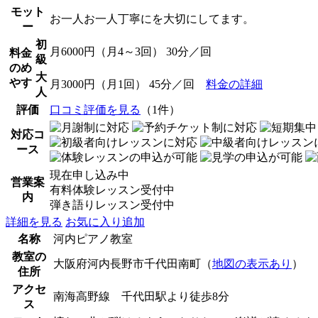
モット
お一人お一人丁寧にを大切にしてます。
ー
初
月6000円（月4～3回） 30分／回
料金
級
のめ
大
やす
月3000円（月1回） 45分／回
料金の詳細
人
評価
口コミ評価を見る
（1件）
対応コ
ース
現在申し込み中
営業案
有料体験レッスン受付中
内
弾き語りレッスン受付中
詳細を見る
お気に入り追加
名称
河内ピアノ教室
教室の
大阪府河内長野市千代田南町（
地図の表示あり
）
住所
アクセ
南海高野線 千代田駅より徒歩8分
ス