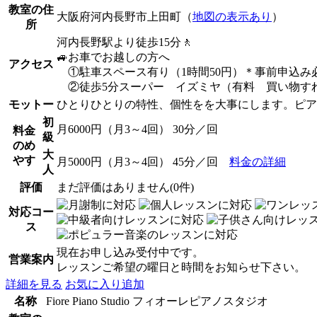
教室の住
大阪府河内長野市上田町（
地図の表示あり
）
所
河内長野駅より徒歩15分🚶
🚙お車でお越しの方へ
アクセス
①駐車スペース有り（1時間50円）＊事前申込み
②徒歩5分スーパー イズミヤ（有料 買い物す
モットー
ひとりひとりの特性、個性をを大事にします。ピア
初
月6000円（月3～4回） 30分／回
料金
級
のめ
大
やす
月5000円（月3～4回） 45分／回
料金の詳細
人
評価
まだ評価はありません(0件)
対応コー
ス
現在お申し込み受付中です。
営業案内
レッスンご希望の曜日と時間をお知らせ下さい。
詳細を見る
お気に入り追加
名称
Fiore Piano Studio フィオーレピアノスタジオ