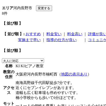
エリア
河内長野市
8件
【 並び順 】
【 並び順 】:
おすすめ
｜
料金安い
｜
料金高い
｜
評価が良
実施まで早い
｜
指導の仕方が良い
｜
コミュニ
【 並び順 】
名称
KI KIピアノ教室
教室の
大阪府河内長野市楠町西（
地図の表示あり
）
住所
南海高野線千代田駅徒歩7分です。
アクセ
近くにセブンイレブンがあります。
ス
道幅も広く駐車場も停めやすいです。
楠小学校からも歩いて6分ほどです。
モット
一人一人の個性を尊重した楽しいレッスンを心がけ