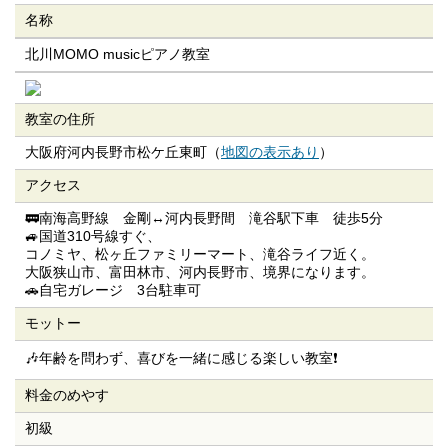
名称
北川MOMO musicピアノ教室
教室の住所
大阪府河内長野市松ケ丘東町（
地図の表示あり
）
アクセス
🚃南海高野線 金剛↔河内長野間 滝谷駅下車 徒歩5分
🚙国道310号線すぐ、
コノミヤ、松ヶ丘ファミリーマート、滝谷ライフ近く。
大阪狭山市、富田林市、河内長野市、境界になります。
🚗自宅ガレージ 3台駐車可
モットー
🎶年齢を問わず、喜びを一緒に感じる楽しい教室❗
料金のめやす
初級