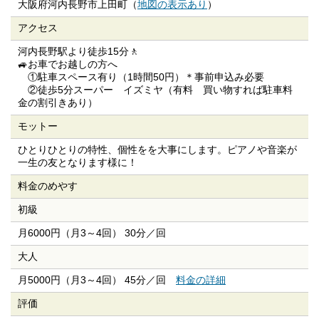
大阪府河内長野市上田町（
地図の表示あり
）
アクセス
河内長野駅より徒歩15分🚶
🚙お車でお越しの方へ
①駐車スペース有り（1時間50円）＊事前申込み必要
②徒歩5分スーパー イズミヤ（有料 買い物すれば駐車料
金の割引きあり）
モットー
ひとりひとりの特性、個性をを大事にします。ピアノや音楽が
一生の友となります様に！
料金のめやす
初級
月6000円（月3～4回） 30分／回
大人
月5000円（月3～4回） 45分／回
料金の詳細
評価