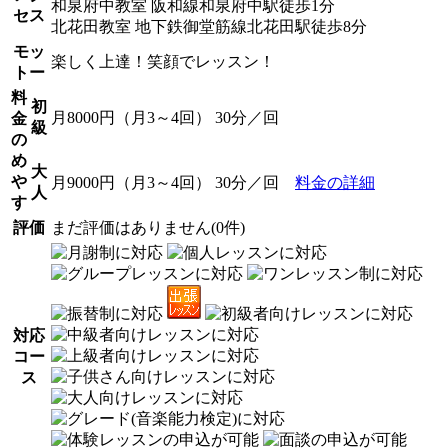
和泉府中教室 阪和線和泉府中駅徒歩1分
セス
北花田教室 地下鉄御堂筋線北花田駅徒歩8分
モッ
楽しく上達！笑顔でレッスン！
トー
料
初
月8000円（月3～4回） 30分／回
金
級
の
め
大
や
月9000円（月3～4回） 30分／回
料金の詳細
人
す
評価
まだ評価はありません(0件)
対応
コー
ス