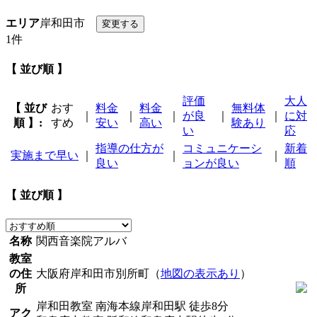
エリア
岸和田市
1件
【 並び順 】
評価
大人
【 並び
おす
料金
料金
無料体
｜
｜
｜
が良
｜
｜
に対
順 】:
すめ
安い
高い
験あり
い
応
指導の仕方が
コミュニケーシ
新着
実施まで早い
｜
｜
｜
良い
ョンが良い
順
【 並び順 】
名称
関西音楽院アルバ
教室
の住
大阪府岸和田市別所町（
地図の表示あり
）
所
岸和田教室 南海本線岸和田駅 徒歩8分
アク