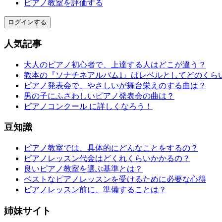
ピアノ教室を評価する
ログインする
人気記事
大人のピアノ初心者で、上達する人はどこが違う？
教本の『ソナチネアルバム1』はレベルとしてどのくら
ピアノ発表会で、やさしいが舞台栄えのする曲は？
男の子にふさわしいピアノ発表会の曲は？
ピアノコンクール に詳しくなろう！
豆知識
ピアノ教室では、具体的にどんなことをするの？
ピアノレッスン代金はどくれくらいかかるの？
良いピアノ教室を選ぶ基準とは？
ベストなピアノレッスンを受けるために必要な心得
ピアノレッスン前に、準備することは？
姉妹サイト