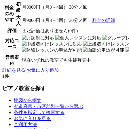
初
月8000円（月3～4回） 30分／回
料金
級
のめ
大
やす
月9000円（月3～4回） 30分／回
料金の詳細
人
評価
まだ評価はありません(0件)
対応コ
ース
営業案
現在いずれの教室でも生徒募集中
内
詳細を見る
お気に入り追加
1件
ピアノ教室を探す
地図から探す
都道府県・市区郡別一覧から選ぶ
条件を指定して検索する
お気に入りを見る
ご利用方法