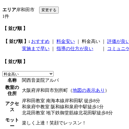
エリア
岸和田市
1件
【 並び順 】
【 並び順 】:
おすすめ
｜
料金安い
｜
料金高い
｜
評価が良
実施まで早い
｜
指導の仕方が良い
｜
コミュニ
【 並び順 】
名称
関西音楽院アルバ
教室の
大阪府岸和田市別所町（
地図の表示あり
）
住所
岸和田教室 南海本線岸和田駅 徒歩8分
アクセ
和泉府中教室 阪和線和泉府中駅徒歩1分
ス
北花田教室 地下鉄御堂筋線北花田駅徒歩8分
モット
楽しく上達！笑顔でレッスン！
ー