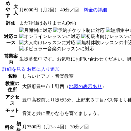
め
大
や
月6000円（月2回） 40分／回
料金の詳細
人
す
評価
まだ評価はありません(0件)
対応コ
ース
営業案
生徒募集中です。お気軽にお問い合わせください。
内
詳細を見る
お気に入り追加
名称
しらいピアノ・音楽教室
教室の
大阪府豊中市上野西（
地図の表示あり
）
住所
アクセ
豊中高校前より徒歩3分。上野東３丁目バス停より徒
ス
モット
音楽と共に豊かな心を育てましょう。
ー
初
月7500円（月3～4回） 30分／回
料金
級