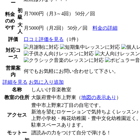
ー
初
月7000円（月3～4回） 50分／回
料金
級
のめ
大
やす
月5000円（月2回） 50分／回
料金の詳細
人
評価
口コミ評価を見る
（1件）
対応コ
ース
営業案
何でもお気軽にお問い合わせして下さい。
内
詳細を見る
お気に入り追加
名称
しんいけ音楽教室
教室の住所
大阪府豊中市上野東（
地図の表示あり
）
豊中市上野東2丁目の自宅です。
新池を望むロケーションで気持ちよくレッスン♪
アクセス
上野小学校・梅花幼稚園・豊中文化幼稚園近く
駐車スペースあります。
モットー
譜読みの力をつけて自分で弾ける！