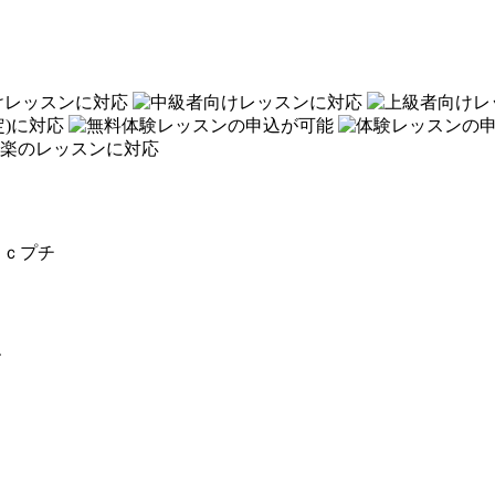
ｉｃプチ
す