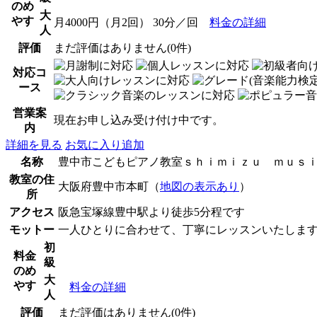
のめ
大
やす
月4000円（月2回） 30分／回
料金の詳細
人
評価
まだ評価はありません(0件)
対応コ
ース
営業案
現在お申し込み受け付け中です。
内
詳細を見る
お気に入り追加
名称
豊中市こどもピアノ教室ｓｈｉｍｉｚｕ ｍｕｓ
教室の住
大阪府豊中市本町（
地図の表示あり
）
所
アクセス
阪急宝塚線豊中駅より徒歩5分程です
モットー
一人ひとりに合わせて、丁寧にレッスンいたしま
初
料金
級
のめ
大
やす
料金の詳細
人
評価
まだ評価はありません(0件)