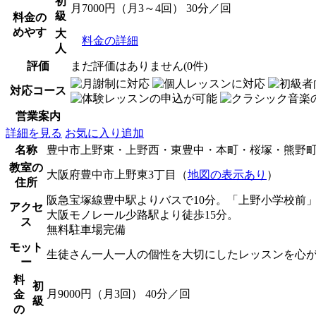
初
月7000円（月3～4回） 30分／回
級
料金の
めやす
大
料金の詳細
人
評価
まだ評価はありません(0件)
対応コース
営業案内
詳細を見る
お気に入り追加
名称
豊中市上野東・上野西・東豊中・本町・桜塚・熊野町・少路
教室の
大阪府豊中市上野東3丁目（
地図の表示あり
）
住所
阪急宝塚線豊中駅よりバスで10分。「上野小学校前
アクセ
大阪モノレール少路駅より徒歩15分。
ス
無料駐車場完備
モット
生徒さん一人一人の個性を大切にしたレッスンを心
ー
料
初
月9000円（月3回） 40分／回
金
級
の