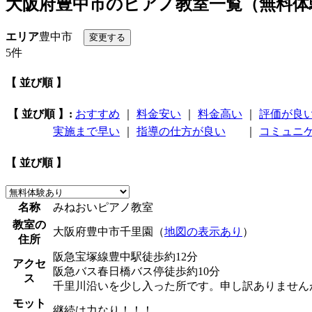
大阪府豊中市のピアノ教室一覧（無料体
エリア
豊中市
5件
【 並び順 】
【 並び順 】:
おすすめ
｜
料金安い
｜
料金高い
｜
評価が良
実施まで早い
｜
指導の仕方が良い
｜
コミュニ
【 並び順 】
名称
みねおいピアノ教室
教室の
大阪府豊中市千里園（
地図の表示あり
）
住所
阪急宝塚線豊中駅徒歩約12分
アクセ
阪急バス春日橋バス停徒歩約10分
ス
千里川沿いを少し入った所です。申し訳ありません
モット
継続は力なり！！！