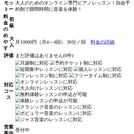
モッ
大人のためのオンライン専門ピアノレッスン！自由予
トー
約制で隙間時間に音楽を体験！
料
初
金
級
の
め
大
や
月10000円（月4～4回） 30分／回
料金の詳細
人
す
評価
まだ評価はありません(0件)
対応
コー
ス
営業
受付中
案内