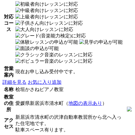
対応
コー
ス
営業
現在お申し込み受付中です。
案内
詳細を見る
お気に入り追加
名称
桧垣かさねピアノ教室
教室
の住
愛媛県新居浜市清水町（
地図の表示あり
）
所
新居浜市清水町の沢津自動車教習所から北へ入っ
アク
た住宅地です。
セス
駐車スペース有ります。