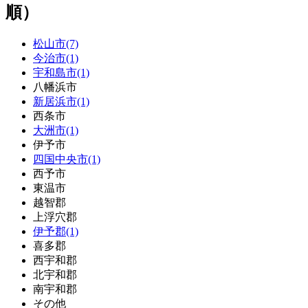
順）
松山市(7)
今治市(1)
宇和島市(1)
八幡浜市
新居浜市(1)
西条市
大洲市(1)
伊予市
四国中央市(1)
西予市
東温市
越智郡
上浮穴郡
伊予郡(1)
喜多郡
西宇和郡
北宇和郡
南宇和郡
その他