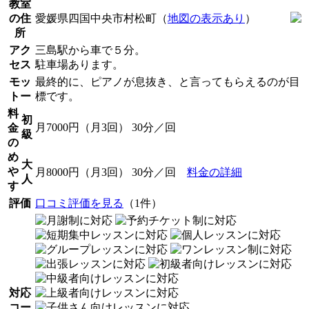
教室
の住
愛媛県四国中央市村松町（
地図の表示あり
）
所
アク
三島駅から車で５分。
セス
駐車場あります。
モッ
最終的に、ピアノが息抜き、と言ってもらえるのが目
トー
標です。
料
初
月7000円（月3回） 30分／回
金
級
の
め
大
や
月8000円（月3回） 30分／回
料金の詳細
人
す
評価
口コミ評価を見る
（1件）
対応
コー