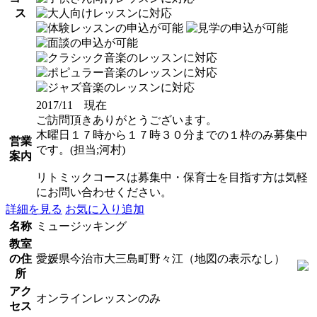
ス
2017/11 現在
ご訪問頂きありがとうございます。
木曜日１７時から１７時３０分までの１枠のみ募集中
営業
です。(担当;河村)
案内
リトミックコースは募集中・保育士を目指す方は気軽
にお問い合わせください。
詳細を見る
お気に入り追加
名称
ミュージッキング
教室
の住
愛媛県今治市大三島町野々江（地図の表示なし）
所
アク
オンラインレッスンのみ
セス