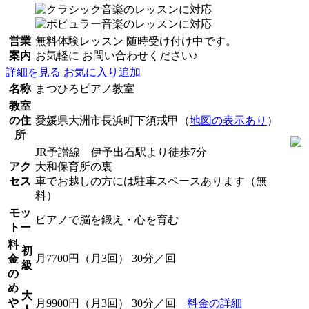
営業
無料体験レッスン 随時受け付け中です。
案内
お気軽に お問い合わせください♪
詳細を見る
お気に入り追加
名称
まつひろピアノ教室
教室
の住
愛媛県大洲市長浜町下須戒甲（
地図の表示あり
）
所
JR予讃線 伊予出石駅より徒歩7分
アク
大和保育所の裏
セス
車でお越しの方には駐車スペースあります（無
料）
モッ
ピアノで脳を鍛え・心を育む
トー
料
初
月7700円（月3回） 30分／回
金
級
の
め
大
や
月9900円（月3回） 30分／回
料金の詳細