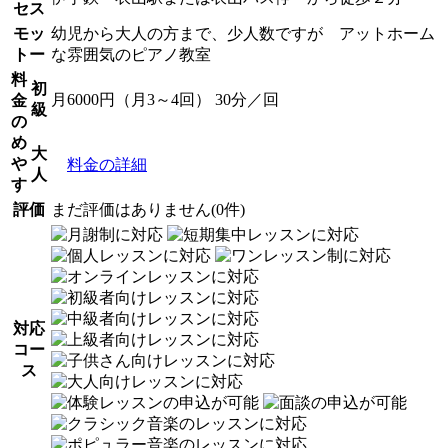
セス
モッ
幼児から大人の方まで、少人数ですが アットホーム
トー
な雰囲気のピアノ教室
料
初
月6000円（月3～4回） 30分／回
金
級
の
め
大
や
料金の詳細
人
す
評価
まだ評価はありません(0件)
対応
コー
ス