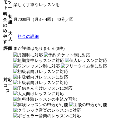
モッ
楽しく丁寧なレッスンを
トー
料
初
月7000円（月3～4回） 40分／回
金
級
の
め
大
や
料金の詳細
人
す
評価
まだ評価はありません(0件)
対応
コー
ス