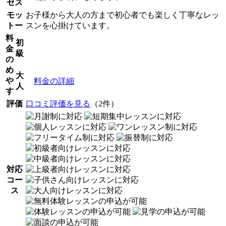
セス
モッ
お子様から大人の方まで初心者でも楽しく丁寧なレッ
トー
スンを心掛けています。
料
初
金
級
の
め
大
や
料金の詳細
人
す
評価
口コミ評価を見る
（2件）
対応
コー
ス