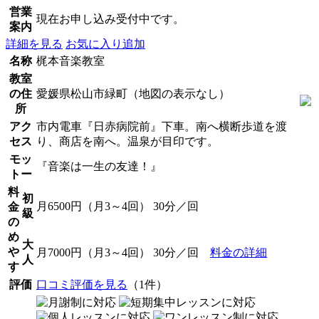
営業
現在お申し込み受付中です。
案内
詳細を見る
お気に入り追加
名称
梶本音楽教室
教室
の住
愛媛県松山市緑町（地図の表示なし）
所
アク
市内電車『日赤病院前』下車。南へ横断歩道を渡
セス
り、商店を南へ。温泉が目印です。
モッ
『音楽は一生の友達！』
トー
料
初
月6500円（月3～4回） 30分／回
金
級
の
め
大
や
月7000円（月3～4回） 30分／回
料金の詳細
人
す
評価
口コミ評価を見る
（1件）