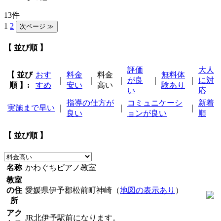
13件
1
2
【 並び順 】
評価
大人
【 並び
おす
料金
料金
無料体
｜
｜
｜
が良
｜
｜
に対
順 】:
すめ
安い
高い
験あり
い
応
指導の仕方が
コミュニケーシ
新着
実施まで早い
｜
｜
｜
良い
ョンが良い
順
【 並び順 】
名称
かわぐちピアノ教室
教室
の住
愛媛県伊予郡松前町神崎（
地図の表示あり
）
所
アク
JR北伊予駅前になります。