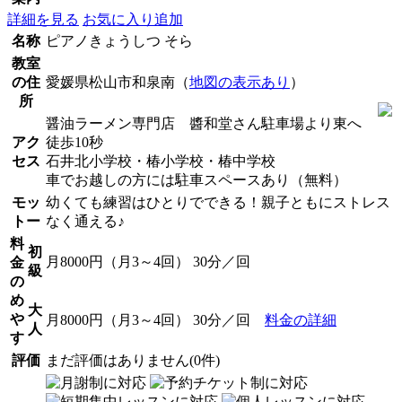
詳細を見る
お気に入り追加
名称
ピアノきょうしつ そら
教室
の住
愛媛県松山市和泉南（
地図の表示あり
）
所
醤油ラーメン専門店 醬和堂さん駐車場より東へ
アク
徒歩10秒
セス
石井北小学校・椿小学校・椿中学校
車でお越しの方には駐車スペースあり（無料）
モッ
幼くても練習はひとりでできる！親子ともにストレス
トー
なく通える♪
料
初
月8000円（月3～4回） 30分／回
金
級
の
め
大
や
月8000円（月3～4回） 30分／回
料金の詳細
人
す
評価
まだ評価はありません(0件)