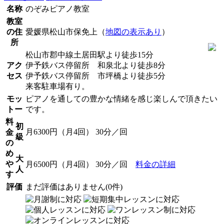
名称
のぞみピアノ教室
教室
の住
愛媛県松山市保免上（
地図の表示あり
）
所
松山市郡中線土居田駅より徒歩15分
アク
伊予鉄バス停留所 和泉北より徒歩8分
セス
伊予鉄バス停留所 市坪橋より徒歩5分
来客駐車場有り。
モッ
ピアノを通しての豊かな情緒を感じ楽しんで頂きたい
トー
です。
料
初
月6300円（月4回） 30分／回
金
級
の
め
大
や
月6500円（月4回） 30分／回
料金の詳細
人
す
評価
まだ評価はありません(0件)