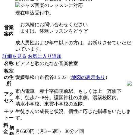
現在申込受付中。
お気軽にお問い合わせください
営業
まずは、体験レッスンをどうぞ
案内
成人男性および年中以下の方は、お断りさせていただ
いています。
詳細を見る
お気に入り追加
名称
ピアノと歌のたなか音楽教室
教室
の住
愛媛県松山市祝谷3-5-22（
地図の表示あり
）
所
市内電車 赤十字病院前駅、もしくは上一万駅下
アク
車、徒歩7～8分。護国神社の東側。湯築校区内。
セス
清水小学校、東雲小学校の近隣。
モッ
生徒さんの成長と状況、個性に応じた指導をいたしま
トー
す。
料
初
月6500円（月3～5回） 30分／回
金
級