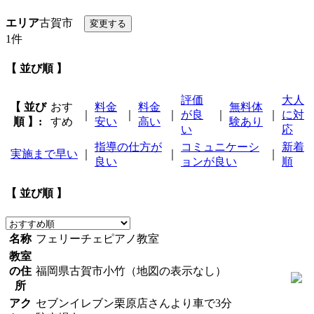
エリア
古賀市
1件
【 並び順 】
評価
大人
【 並び
おす
料金
料金
無料体
｜
｜
｜
が良
｜
｜
に対
順 】:
すめ
安い
高い
験あり
い
応
指導の仕方が
コミュニケーシ
新着
実施まで早い
｜
｜
｜
良い
ョンが良い
順
【 並び順 】
名称
フェリーチェピアノ教室
教室
の住
福岡県古賀市小竹（地図の表示なし）
所
アク
セブンイレブン栗原店さんより車で3分