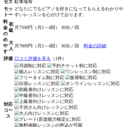
セス
駐車場有
モッ
どなたにでもピアノを好きになってもらえるわかりや
トー
すいレッスンを心がけております。
料
初
月7500円（月2～4回） 30分／回
金
級
の
め
大
や
月7000円（月2～4回） 30分／回
料金の詳細
人
す
評価
口コミ評価を見る
（1件）
対応
コー
ス