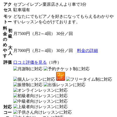
アク
セブンイレブン栗原店さんより車で3分
セス
駐車場有
モッ
どなたにでもピアノを好きになってもらえるわかりや
トー
すいレッスンを心がけております。
料
初
月7500円（月2～4回） 30分／回
金
級
の
め
大
や
月7000円（月2～4回） 30分／回
料金の詳細
人
す
評価
口コミ評価を見る
（1件）
対応
コー