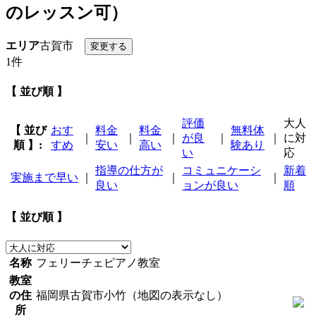
のレッスン可）
エリア
古賀市
1件
【 並び順 】
評価
大人
【 並び
おす
料金
料金
無料体
｜
｜
｜
が良
｜
｜
に対
順 】:
すめ
安い
高い
験あり
い
応
指導の仕方が
コミュニケーシ
新着
実施まで早い
｜
｜
｜
良い
ョンが良い
順
【 並び順 】
名称
フェリーチェピアノ教室
教室
の住
福岡県古賀市小竹（地図の表示なし）
所