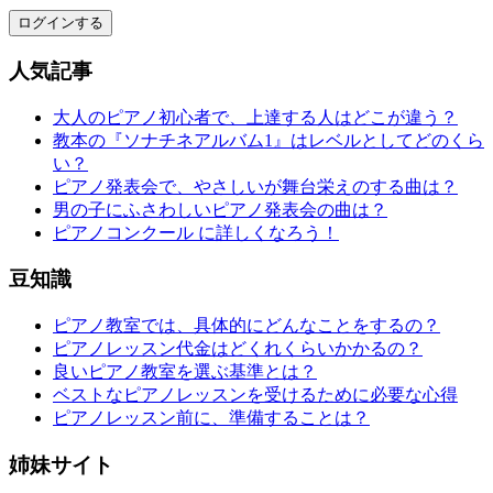
ログインする
人気記事
大人のピアノ初心者で、上達する人はどこが違う？
教本の『ソナチネアルバム1』はレベルとしてどのくら
い？
ピアノ発表会で、やさしいが舞台栄えのする曲は？
男の子にふさわしいピアノ発表会の曲は？
ピアノコンクール に詳しくなろう！
豆知識
ピアノ教室では、具体的にどんなことをするの？
ピアノレッスン代金はどくれくらいかかるの？
良いピアノ教室を選ぶ基準とは？
ベストなピアノレッスンを受けるために必要な心得
ピアノレッスン前に、準備することは？
姉妹サイト