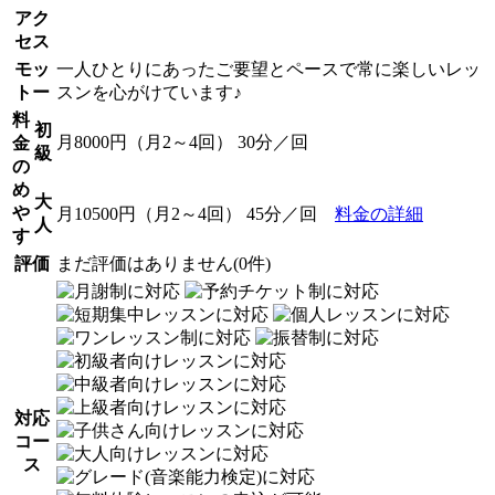
アク
セス
モッ
一人ひとりにあったご要望とペースで常に楽しいレッ
トー
スンを心がけています♪
料
初
月8000円（月2～4回） 30分／回
金
級
の
め
大
や
月10500円（月2～4回） 45分／回
料金の詳細
人
す
評価
まだ評価はありません(0件)
対応
コー
ス