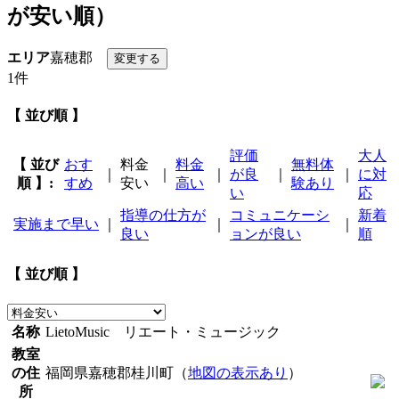
が安い順）
エリア
嘉穂郡
1件
【 並び順 】
評価
大人
【 並び
おす
料金
料金
無料体
｜
｜
｜
が良
｜
｜
に対
順 】:
すめ
安い
高い
験あり
い
応
指導の仕方が
コミュニケーシ
新着
実施まで早い
｜
｜
｜
良い
ョンが良い
順
【 並び順 】
名称
LietoMusic リエート・ミュージック
教室
の住
福岡県嘉穂郡桂川町（
地図の表示あり
）
所