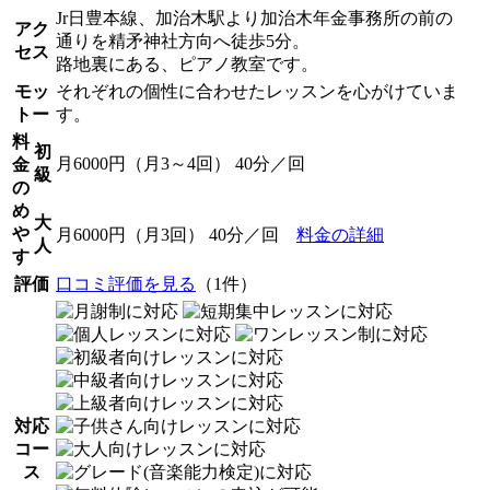
Jr日豊本線、加治木駅より加治木年金事務所の前の
アク
通りを精矛神社方向へ徒歩5分。
セス
路地裏にある、ピアノ教室です。
モッ
それぞれの個性に合わせたレッスンを心がけていま
トー
す。
料
初
月6000円（月3～4回） 40分／回
金
級
の
め
大
や
月6000円（月3回） 40分／回
料金の詳細
人
す
評価
口コミ評価を見る
（1件）
対応
コー
ス