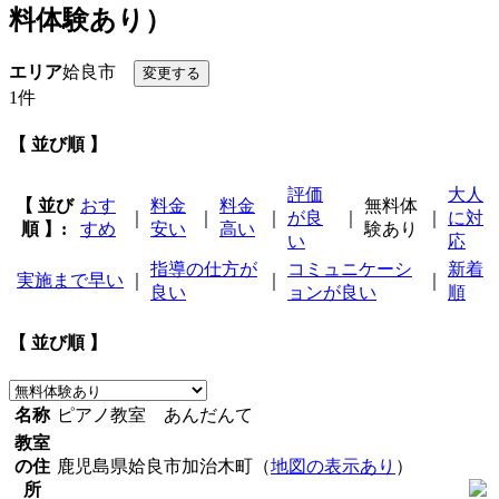
料体験あり）
エリア
姶良市
1件
【 並び順 】
評価
大人
【 並び
おす
料金
料金
無料体
｜
｜
｜
が良
｜
｜
に対
順 】:
すめ
安い
高い
験あり
い
応
指導の仕方が
コミュニケーシ
新着
実施まで早い
｜
｜
｜
良い
ョンが良い
順
【 並び順 】
名称
ピアノ教室 あんだんて
教室
の住
鹿児島県姶良市加治木町（
地図の表示あり
）
所