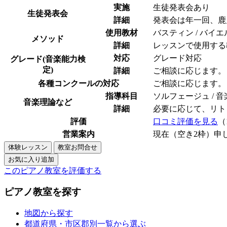
実施
生徒発表会あり
生徒発表会
詳細
発表会は年一回、鹿
使用教材
バスティン / バイエ
メソッド
詳細
レッスンで使用する
対応
グレード対応
グレード(音楽能力検
定)
詳細
ご相談に応じます。
各種コンクールの対応
ご相談に応じます。
指導科目
ソルフェージュ / 音
音楽理論など
詳細
必要に応じて、リト
評価
口コミ評価を見る
（
営業案内
現在（空き2枠）申
このピアノ教室を評価する
ピアノ教室を探す
地図から探す
都道府県・市区郡別一覧から選ぶ