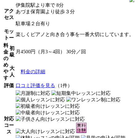
伊集院駅より車で 8分
アク
あづま保育園より徒歩３分
セス
駐車場２台有り
モッ
楽しくピアノと向き合う事を一番大切にしています。
トー
料
初
月4500円（月3～4回） 30分／回
金
級
の
め
大
や
料金の詳細
人
す
評価
口コミ評価を見る
（1件）
対応
コー
ス