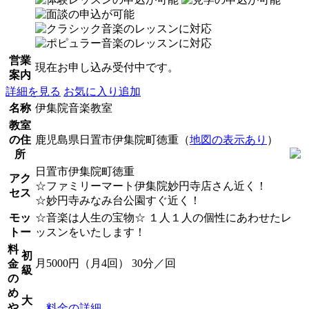
営業
現在お申し込み受付中です。
案内
詳細を見る
お気に入り追加
名称
伊集院音楽教室
教室
の住
鹿児島県日置市伊集院町徳重（
地図の表示あり
）
所
日置市伊集院町徳重
アク
☆ファミリーマート伊集院妙円寺店さん近く！
セス
☆妙円寺みなみ台公園すぐ近く！
モッ
☆音楽は人生の宝物☆ １人１人の個性にあわせたレ
トー
ッスンをいたします！
料
初
月5000円（月4回） 30分／回
金
級
の
め
大
や
料金の詳細