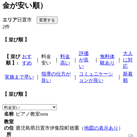
金が安い順）
エリア
日置市
2件
【 並び順 】
評価
大人
【 並び
おす
料金
料金
無料体
｜
｜
｜
が良
｜
｜
に対
順 】:
すめ
安い
高い
験あり
い
応
指導の仕方が
コミュニケーシ
新着
実施まで早い
｜
｜
｜
良い
ョンが良い
順
【 並び順 】
名称
ピアノ教室sora
教室
の住
鹿児島県日置市伊集院町徳重（
地図の表示あり
）
所