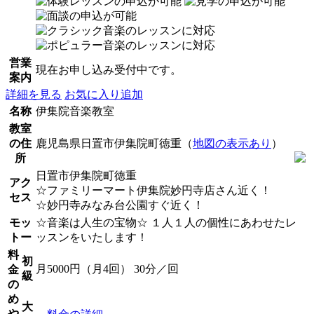
営業
現在お申し込み受付中です。
案内
詳細を見る
お気に入り追加
名称
伊集院音楽教室
教室
の住
鹿児島県日置市伊集院町徳重（
地図の表示あり
）
所
日置市伊集院町徳重
アク
☆ファミリーマート伊集院妙円寺店さん近く！
セス
☆妙円寺みなみ台公園すぐ近く！
モッ
☆音楽は人生の宝物☆ １人１人の個性にあわせたレ
トー
ッスンをいたします！
料
初
月5000円（月4回） 30分／回
金
級
の
め
大
や