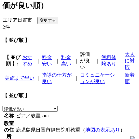
価が良い順）
エリア
日置市
2件
【 並び順 】
評価
大人
【 並び
おす
料金
料金
無料体
｜
｜
｜
が良
｜
｜
に対
順 】:
すめ
安い
高い
験あり
い
応
指導の仕方が
コミュニケーシ
新着
実施まで早い
｜
｜
｜
良い
ョンが良い
順
【 並び順 】
名称
ピアノ教室sora
教室
の住
鹿児島県日置市伊集院町徳重（
地図の表示あり
）
所