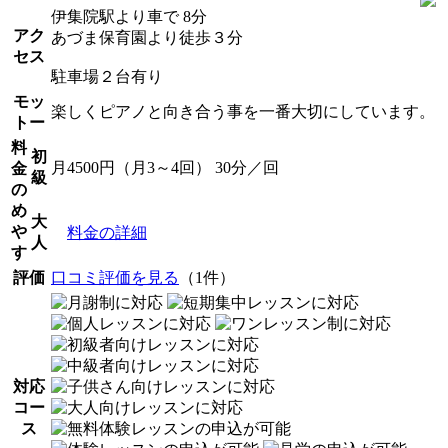
伊集院駅より車で 8分
アク
あづま保育園より徒歩３分
セス
駐車場２台有り
モッ
楽しくピアノと向き合う事を一番大切にしています。
トー
料
初
月4500円（月3～4回） 30分／回
金
級
の
め
大
や
料金の詳細
人
す
評価
口コミ評価を見る
（1件）
対応
コー
ス