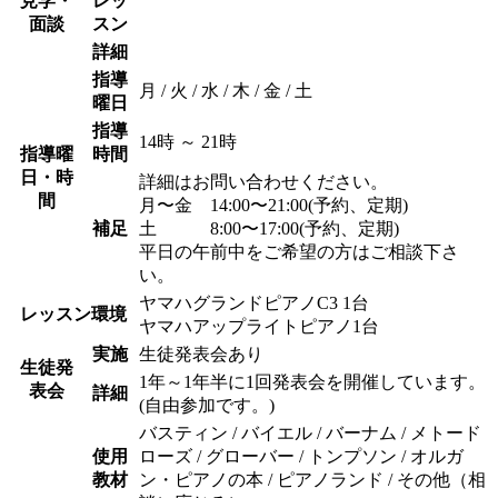
見学・
レッ
面談
スン
詳細
指導
月 / 火 / 水 / 木 / 金 / 土
曜日
指導
14時 ～ 21時
指導曜
時間
日・時
詳細はお問い合わせください。
間
月〜金 14:00〜21:00(予約、定期)
補足
土 8:00〜17:00(予約、定期)
平日の午前中をご希望の方はご相談下さ
い。
ヤマハグランドピアノC3 1台
レッスン環境
ヤマハアップライトピアノ1台
実施
生徒発表会あり
生徒発
1年～1年半に1回発表会を開催しています。
表会
詳細
(自由参加です。)
バスティン / バイエル / バーナム / メトード
使用
ローズ / グローバー / トンプソン / オルガ
教材
ン・ピアノの本 / ピアノランド / その他（相