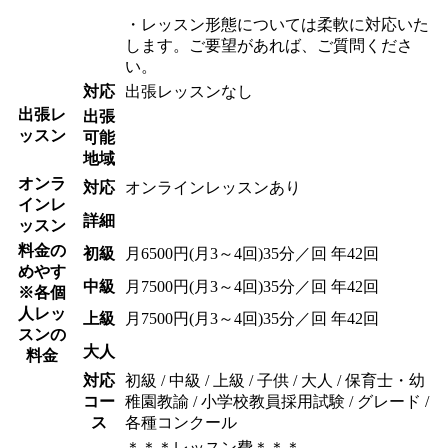
・レッスン形態については柔軟に対応いた
します。ご要望があれば、ご質問くださ
い。
対応
出張レッスンなし
出張レ
出張
ッスン
可能
地域
オンラ
対応
オンラインレッスンあり
インレ
詳細
ッスン
料金の
初級
月6500円(月3～4回)35分／回 年42回
めやす
中級
月7500円(月3～4回)35分／回 年42回
※各個
人レッ
上級
月7500円(月3～4回)35分／回 年42回
スンの
大人
料金
対応
初級 / 中級 / 上級 / 子供 / 大人 / 保育士・幼
コー
稚園教諭 / 小学校教員採用試験 / グレード /
ス
各種コンクール
＊＊＊レッスン費＊＊＊