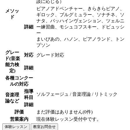
談に応じる）
ピアノアドベンチャー、きらきらピアノ、
メソッ
ギロック、ブルグミュラー、ソナチネ、ソ
ド
ナタ、バッハインヴェンション、ツェルニ
詳細
ー練習曲、モシュコフスキー、ドビュッシ
ー
まいぴあの、ハノン、ピアノランド、トン
プソン
グレー
対応
グレード対応
ド(音楽
能力検
詳細
定)
各種コンクー
ルの対応
指導
ソルフェージュ / 音楽理論 / リトミック
音楽理
科目
論など
詳細
評価
まだ評価はありません(0件)
営業案内
現在体験レッスン受付中です。