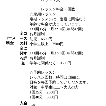
レッスン料金・回数
☆定期レッスン
定期レッスンは、進度に関係なく
年齢で料金が決まっています。
♪♪1回35分 月3〜4回(年間42回)
全コ
お月謝制
コース
ース
幼児 6500円
料金
の料
小学生以上 7500円
金に
♪♪1回45分 月3〜4回(年間42回)
関す
お月謝制
る詳
学年に関係なく 9500円
細
☆予約レッスン
レッスン回数、時間は自由に。
日時を毎回予約していただきます。
対象 中学生以上〜大人の方
1回35分 2500円
1回40分 3000円
入会
0円