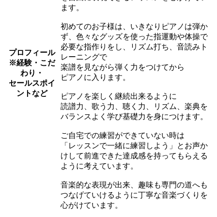
ます。
初めてのお子様は、いきなりピアノは弾か
ず、色々なグッズを使った指運動や体操で
必要な指作りをし、リズム打ち、音読みト
プロフィール
レーニングで
※経験・こだ
楽譜を見ながら弾く力をつけてから
わり・
ピアノに入ります。
セールスポイ
ントなど
ピアノを楽しく継続出来るように
読譜力、歌う力、聴く力、リズム、楽典を
バランスよく学び基礎力を身につけます。
ご自宅での練習ができていない時は
「レッスンで一緒に練習しよう」とお声か
けして前進できた達成感を持ってもらえる
ように考えています。
音楽的な表現が出来、趣味も専門の道へも
つなげていけるように丁寧な音楽づくりを
心がけています。