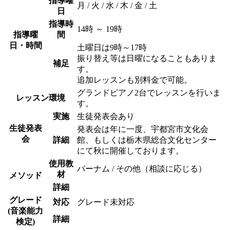
指導曜
月 / 火 / 水 / 木 / 金 / 土
日
指導時
14時 ～ 19時
指導曜
間
日・時間
土曜日は9時～17時
振り替え等は日曜になることもありま
補足
す。
追加レッスンも別料金で可能。
グランドピアノ2台でレッスンを行いま
レッスン環境
す。
実施
生徒発表会あり
生徒発表
発表会は年に一度、宇都宮市文化会
会
詳細
館、もしくは栃木県総合文化センター
にて秋に開催しております。
使用教
バーナム / その他（相談に応じる）
材
メソッド
詳細
グレード
対応
グレード未対応
(音楽能力
詳細
検定)